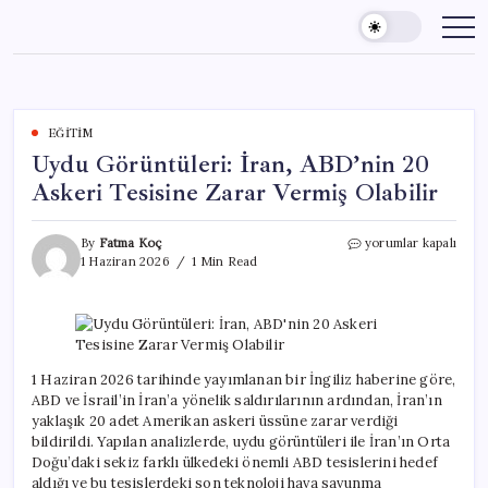
Skip
to
content
EĞITIM
Uydu Görüntüleri: İran, ABD’nin 20
Askeri Tesisine Zarar Vermiş Olabilir
Uydu
By
Fatma Koç
yorumlar kapalı
Görüntüleri:
1 Haziran 2026
1 Min Read
İran,
ABD’nin
20
Askeri
Tesisine
Zarar
1 Haziran 2026 tarihinde yayımlanan bir İngiliz haberine göre,
Vermiş
ABD ve İsrail’in İran’a yönelik saldırılarının ardından, İran’ın
Olabilir
yaklaşık 20 adet Amerikan askeri üssüne zarar verdiği
için
bildirildi. Yapılan analizlerde, uydu görüntüleri ile İran’ın Orta
Doğu’daki sekiz farklı ülkedeki önemli ABD tesislerini hedef
aldığı ve bu tesislerdeki son teknoloji hava savunma