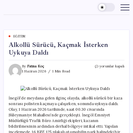
Skip
to
content
EĞITIM
Alkollü Sürücü, Kaçmak İsterken
Uykuya Daldı
Alkollü
By
Fatma Koç
yorumlar kapalı
Sürücü,
1 Haziran 2026
1 Min Read
Kaçmak
İsterken
Uykuya
Daldı
için
İnegöl’de meydana gelen ilginç olayda, alkollü sürücü bir kaza
sonrası polisten kaçmaya çalışırken, sonunda uykuya daldı.
Olay, 1 Haziran 2026 tarihinde, saat 00.30 civarında
Süleymaniye Mahallesi’nde gerçekleşti. İnegöl Emniyet
Müdürlüğü Trafik Büro Amirliği ekipleri, kazanın
bildirilmesinin ardından derhal bölgeye intikal etti. Yapılan
incelemede, 16 BZE 125 plakalı otomobilin park halindeki bir