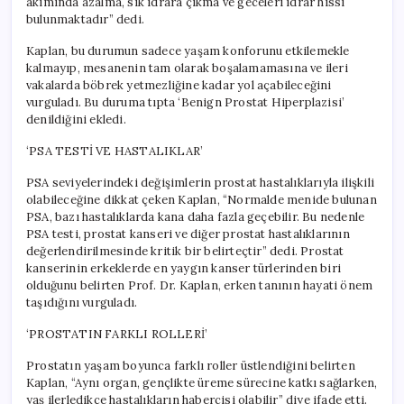
akımında azalma, sık idrara çıkma ve geceleri idrar hissi
bulunmaktadır” dedi.
Kaplan, bu durumun sadece yaşam konforunu etkilemekle
kalmayıp, mesanenin tam olarak boşalamamasına ve ileri
vakalarda böbrek yetmezliğine kadar yol açabileceğini
vurguladı. Bu duruma tıpta ‘Benign Prostat Hiperplazisi’
denildiğini ekledi.
‘PSA TESTİ VE HASTALIKLAR’
PSA seviyelerindeki değişimlerin prostat hastalıklarıyla ilişkili
olabileceğine dikkat çeken Kaplan, “Normalde menide bulunan
PSA, bazı hastalıklarda kana daha fazla geçebilir. Bu nedenle
PSA testi, prostat kanseri ve diğer prostat hastalıklarının
değerlendirilmesinde kritik bir belirteçtir” dedi. Prostat
kanserinin erkeklerde en yaygın kanser türlerinden biri
olduğunu belirten Prof. Dr. Kaplan, erken tanının hayati önem
taşıdığını vurguladı.
‘PROSTATIN FARKLI ROLLERİ’
Prostatın yaşam boyunca farklı roller üstlendiğini belirten
Kaplan, “Aynı organ, gençlikte üreme sürecine katkı sağlarken,
yaş ilerledikçe hastalıkların habercisi olabilir” diye ifade etti.