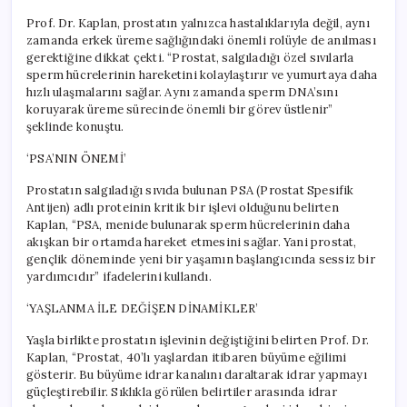
Prof. Dr. Kaplan, prostatın yalnızca hastalıklarıyla değil, aynı
zamanda erkek üreme sağlığındaki önemli rolüyle de anılması
gerektiğine dikkat çekti. “Prostat, salgıladığı özel sıvılarla
sperm hücrelerinin hareketini kolaylaştırır ve yumurtaya daha
hızlı ulaşmalarını sağlar. Aynı zamanda sperm DNA’sını
koruyarak üreme sürecinde önemli bir görev üstlenir”
şeklinde konuştu.
‘PSA’NIN ÖNEMİ’
Prostatın salgıladığı sıvıda bulunan PSA (Prostat Spesifik
Antijen) adlı proteinin kritik bir işlevi olduğunu belirten
Kaplan, “PSA, menide bulunarak sperm hücrelerinin daha
akışkan bir ortamda hareket etmesini sağlar. Yani prostat,
gençlik döneminde yeni bir yaşamın başlangıcında sessiz bir
yardımcıdır” ifadelerini kullandı.
‘YAŞLANMA İLE DEĞİŞEN DİNAMİKLER’
Yaşla birlikte prostatın işlevinin değiştiğini belirten Prof. Dr.
Kaplan, “Prostat, 40’lı yaşlardan itibaren büyüme eğilimi
gösterir. Bu büyüme idrar kanalını daraltarak idrar yapmayı
güçleştirebilir. Sıklıkla görülen belirtiler arasında idrar