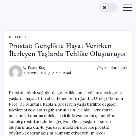
Skip
to
content
HABER
Prostat: Gençlikte Hayat Verirken
İlerleyen Yaşlarda Tehlike Oluşturuyor
Prostat:
By
Fatma Koç
yorumlar kapalı
Gençlikte
14 Mayıs 2026
2 Min Read
Hayat
Verirken
İlerleyen
Prostat, erkek sağlığında genellikle ihmal edilen ancak genç
Yaşlarda
yaşlarda hayati bir rol üstlenen bir organdır. Üroloji Uzmanı
Tehlike
Oluşturuyor
Prof. Dr. Mustafa Kaplan, prostatın yaşla birlikte değişen
için
işlevlerini ve olası sağlık sorunlarını ele aldı. “Prostatın
anatomik konumu oldukça kritik. Mesaneden çıkan idrar
kanalı prostatın içinden geçiyor. Genç yaşlarda sorun
oluşturmasa da, 40 yaş üzerindeki bireylerde prostat
büyüdükçe idrar akışını olumsuz etkileyebilir” dedi.