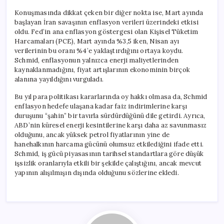
Konuşmasında dikkat çeken bir diğer nokta ise, Mart ayında
başlayan İran savaşının enflasyon verileri üzerindeki etkisi
oldu. Fed’in ana enflasyon göstergesi olan Kişisel Tüketim
Harcamaları (PCE), Mart ayında %3,5 iken, Nisan ayı
verilerinin bu oranı %4’e yaklaştırdığını ortaya koydu.
Schmid, enflasyonun yalnızca enerji maliyetlerinden
kaynaklanmadığını, fiyat artışlarının ekonominin birçok
alanına yayıldığını vurguladı.
Bu yıl para politikası kararlarında oy hakkı olmasa da, Schmid
enflasyon hedefe ulaşana kadar faiz indirimlerine karşı
duruşunu “şahin” bir tavırla sürdürdüğünü dile getirdi. Ayrıca,
ABD’nin küresel enerji kesintilerine karşı daha az savunmasız
olduğunu, ancak yüksek petrol fiyatlarının yine de
hanehalkının harcama gücünü olumsuz etkilediğini ifade etti.
Schmid, iş gücü piyasasının tarihsel standartlara göre düşük
işsizlik oranlarıyla etkili bir şekilde çalıştığını, ancak mevcut
yapının alışılmışın dışında olduğunu sözlerine ekledi.