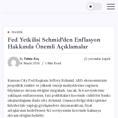
Skip
to
content
HABER
Fed Yetkilisi Schmid’den Enflasyon
Hakkında Önemli Açıklamalar
Fed
By
Fatma Koç
yorumlar kapalı
Yetkilisi
14 Mayıs 2026
1 Min Read
Schmid’den
Enflasyon
Hakkında
Kansas City Fed Başkanı Jeffrey Schmid, ABD ekonomisinin
Önemli
jeopolitik riskler ve yüksek enerji maliyetlerine rağmen
Açıklamalar
için
büyümeye devam ettiğini vurguladı. Ancak, %4 seviyelerine
yaklaşan enflasyonun, faiz politikaları üzerinde ciddi bir baskı
oluşturduğunu ifade etti. Schmid, Onuncu Bölge’deki işletme
liderleriyle yaptığı görüşmelere dayanaraktan, fiyat
artışlarının hedeflenen %2 seviyesinin üzerinde kalmaya
devam ettiğini belirtti.