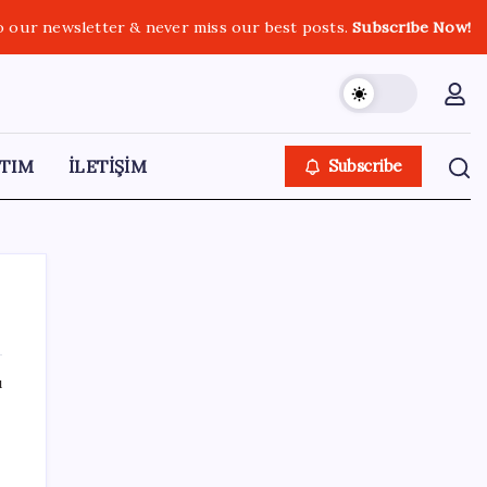
o our newsletter & never miss our best posts.
Subscribe Now!
TIM
İLETİŞİM
Subscribe
ı
SON YAZILAR
Bakan Yumaklı: İspanya’daki yangın
söndürme uçakları Türkiye’ye döndü