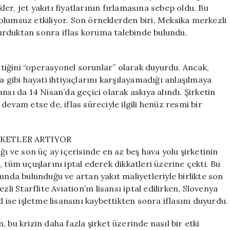
Zorluyor:
r, jet yakıtı fiyatlarının fırlamasına sebep oldu. Bu
Bir
olumsuz etkiliyor. Son örneklerden biri, Meksika merkezli
İflas
urduktan sonra iflas koruma talebinde bulundu.
Daha!
için
ettiğini “operasyonel sorunlar” olarak duyurdu. Ancak,
a gibi hayati ihtiyaçlarını karşılayamadığı anlaşılmaya
nsı da 14 Nisan’da geçici olarak askıya alındı. Şirketin
devam etse de, iflas süreciyle ilgili henüz resmi bir
KETLER ARTIYOR
ğı ve son üç ay içerisinde en az beş hava yolu şirketinin
es, tüm uçuşlarını iptal ederek dikkatleri üzerine çekti. Bu
unda bulunduğu ve artan yakıt maliyetleriyle birlikte son
li Starflite Aviation’ın lisansı iptal edilirken, Slovenya
 ise işletme lisansını kaybettikten sonra iflasını duyurdu.
 bu krizin daha fazla şirket üzerinde nasıl bir etki