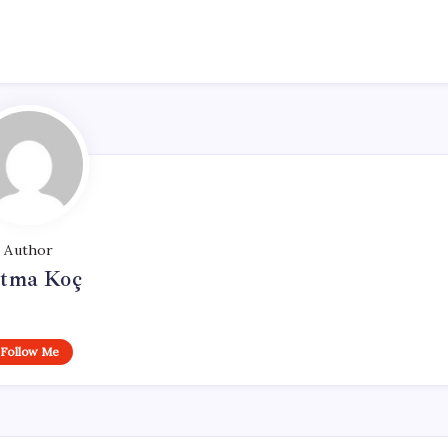
Author
tma Koç
Follow Me