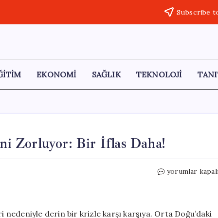
Subscribe t
ĞİTİM
EKONOMİ
SAĞLIK
TEKNOLOJİ
TANI
ni Zorluyor: Bir İflas Daha!
Yakıt
yorumlar kapal
Krizi
Hava
Yolu
Şirketlerini
i nedeniyle derin bir krizle karşı karşıya. Orta Doğu’daki