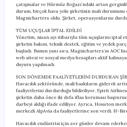
çatışmalar ve Hürmüz Boğazı’ndaki artan gerginlikle
durum, birçok hava yolu şirketinin mali durumunu 
Magnicharters oldu. Şirket, operasyonlarını durd
TÜM UÇUŞLAR İPTAL EDİLDİ
Yönetim, nisan ayı itibarıyla tüm uçuşlarını iptal 
şirketin bakım, teknik destek, eğitim ve yedek parç
başladı. Bunun yanı sıra, Magnicharters’ın AOC lisa
web sitesi ve sosyal medya hesapları aktif kalmaya 
duyuru yapılmadı.
SON DÖNEMDE FAALİYETLERİNİ DURDURAN ŞİR
Havacılık sektöründe, mali baskıların giderek arttı
faaliyetlerini durdurduğu bildiriliyor. Spirit Airlin
şirketin daha önce iki defa iflas koruması başvurus
darbeyi aldığı ifade ediliyor. Ayrıca, Houston merkez
merkezli AlpAvia da faaliyetlerine son verdi. H-Bird
Havacılık endüstrisi için zor günler devam ederken,