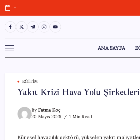
Skip
-
to
content
https://www.facebook.com/
https://twitter.com/
https://t.me/
https://www.instagram.com/
https://youtube.com/
ANA SAYFA
E
EĞITIM
Yakıt Krizi Hava Yolu Şirketleri
By
Fatma Koç
20 Mayıs 2026
1 Min Read
Küresel havacılık sektörü, yükselen yakıt maliyetler