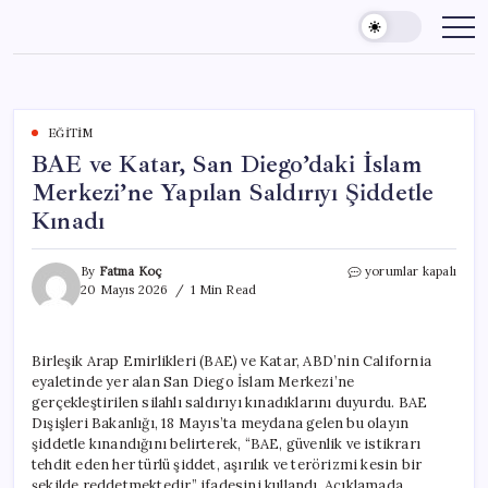
Skip
to
content
EĞITIM
BAE ve Katar, San Diego’daki İslam
Merkezi’ne Yapılan Saldırıyı Şiddetle
Kınadı
BAE
By
Fatma Koç
yorumlar kapalı
ve
20 Mayıs 2026
1 Min Read
Katar,
San
Diego’daki
Birleşik Arap Emirlikleri (BAE) ve Katar, ABD’nin California
İslam
eyaletinde yer alan San Diego İslam Merkezi’ne
Merkezi’ne
Yapılan
gerçekleştirilen silahlı saldırıyı kınadıklarını duyurdu. BAE
Saldırıyı
Dışişleri Bakanlığı, 18 Mayıs’ta meydana gelen bu olayın
Şiddetle
şiddetle kınandığını belirterek, “BAE, güvenlik ve istikrarı
Kınadı
tehdit eden her türlü şiddet, aşırılık ve terörizmi kesin bir
için
şekilde reddetmektedir.” ifadesini kullandı. Açıklamada,