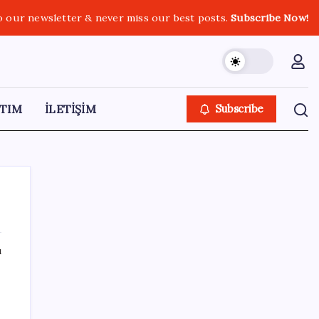
o our newsletter & never miss our best posts.
Subscribe Now!
TIM
İLETİŞİM
Subscribe
ı
SON YAZILAR
Google Maps’e büyük değişiklik: Oteli
bulacak, yemeği sipariş edecek