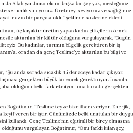
ara da Allah yardımcı olsun, başka bir şey yok, mesleğimiz
likte seracılık yapıyoruz. Üretmeyi seviyoruz ve sağlığımız
yatımızın bir parçası oldu” şeklinde sözlerine ekledi.
timur, üç kuşaktır üretim yapan kadın çiftçilerin örnek
n nesile aktarılan bir kültür olduğunu vurgulayarak, “Bugün
teyiz. Bu kadınlar, tarımın bilgelik gerektiren bir iş
nım’a, oradan da genç Teslime’ye aktarılan bu bilgi ve
r, “Şu anda serada sıcaklık 45 dereceye kadar çıkıyor.
ulaşması gerçekten büyük bir emek gerektiriyor. İnsanlar
 çaba olduğunu belki fark etmiyor ama burada gerçekten
ren Boğatimur, “Teslime teyze bize ilham veriyor. Enerjik,
keyif veren bir iştir. Günümüzde belki unutulan bir duyg
ni kullandı. Genç Teslime’nin eğitimli bir birey olmasına
olduğunu vurgulayan Boğatimur, “Onu farklı kılan şey,