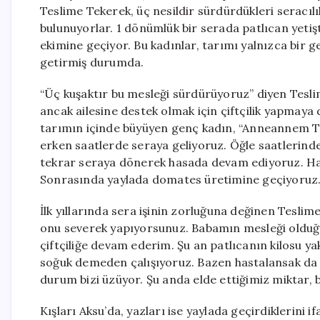
Teslime Tekerek, üç nesildir sürdürdükleri seracılı
bulunuyorlar. 1 dönümlük bir serada patlıcan yet
ekimine geçiyor. Bu kadınlar, tarımı yalnızca bir 
getirmiş durumda.
“Üç kuşaktır bu mesleği sürdürüyoruz” diyen Tesli
ancak ailesine destek olmak için çiftçilik yapmaya 
tarımın içinde büyüyen genç kadın, “Anneannem Te
erken saatlerde seraya geliyoruz. Öğle saatlerinde
tekrar seraya dönerek hasada devam ediyoruz. Ha
Sonrasında yaylada domates üretimine geçiyoruz. S
İlk yıllarında sera işinin zorluğuna değinen Teslime,
onu severek yapıyorsunuz. Babamın mesleği olduğu
çiftçiliğe devam ederim. Şu an patlıcanın kilosu yak
soğuk demeden çalışıyoruz. Bazen hastalansak da e
durum bizi üzüyor. Şu anda elde ettiğimiz miktar, 
Kışları Aksu’da, yazları ise yaylada geçirdiklerini