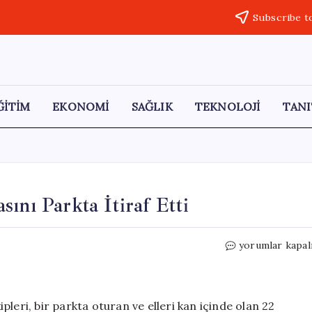
Subscribe t
ĞİTİM
EKONOMİ
SAĞLIK
TEKNOLOJİ
TANI
ını Parkta İtiraf Etti
Kanlı
yorumlar kapal
Olay:
Genç,
Anne
ve
leri, bir parkta oturan ve elleri kan içinde olan 22