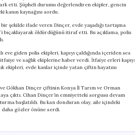
Babasını
fark etti. Şüpheli durumu değerlendiren ekipler, gencin
Parkta
deki kanın kaynağını sordu.
İtiraf
Etti
bir şekilde ifade veren Dinçer, evde yaşadığı tartışma
için
bıçaklayarak öldürdüğünü itiraf etti. Bu açıklama, polis
ı.
tlı eve giden polis ekipleri, kapıyı çaldığında içeriden ses
faiye ve sağlık ekiplerine haber verdi. İtfaiye erleri kapıy
lık ekipleri, evde kanlar içinde yatan çiftin hayatını
 ve Gökhan Dinçer çiftinin Konya İl Tarım ve Orman
taya çıktı. Cihan Dinçer’in emniyetteki sorgusu devam
urma başlatıldı. Bu kan donduran olay, aile içindeki
ez daha gözler önüne serdi.