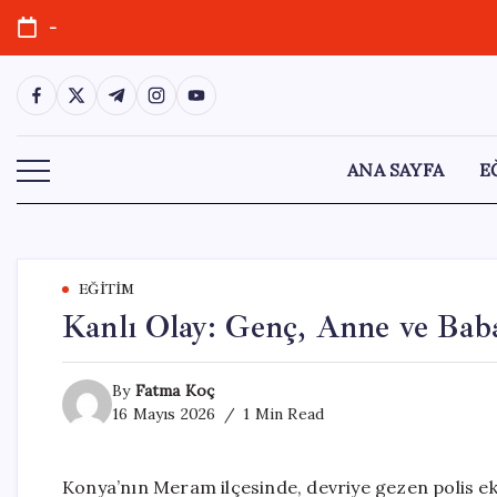
Skip
-
to
content
https://www.facebook.com/
https://twitter.com/
https://t.me/
https://www.instagram.com/
https://youtube.com/
ANA SAYFA
E
EĞITIM
Kanlı Olay: Genç, Anne ve Babas
By
Fatma Koç
16 Mayıs 2026
1 Min Read
Konya’nın Meram ilçesinde, devriye gezen polis ekip