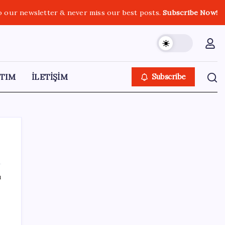
o our newsletter & never miss our best posts.
Subscribe Now!
TIM
İLETİŞİM
Subscribe
ı
SON YAZILAR
Electronic Arts Satıldı