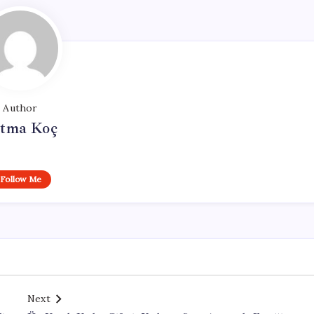
Author
tma Koç
Follow Me
Next