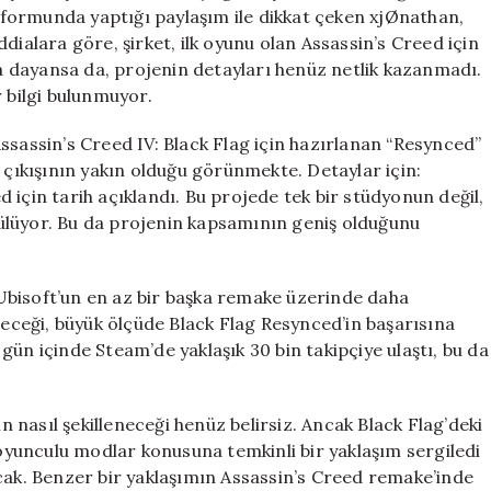
Sunmaya
latformunda yaptığı paylaşım ile dikkat çeken xjØnathan,
Hazırlanıyor!
 İddialara göre, şirket, ilk oyunu olan Assassin’s Creed için
için
ağa dayansa da, projenin detayları henüz netlik kazanmadı.
r bilgi bulunmuyor.
ssassin’s Creed IV: Black Flag için hazırlanan “Resynced”
ıkışının yakın olduğu görünmekte. Detaylar için:
 için tarih açıklandı. Bu projede tek bir stüdyonun değil,
örülüyor. Bu da projenin kapsamının geniş olduğunu
, Ubisoft’un en az bir başka remake üzerinde daha
leceği, büyük ölçüde Black Flag Resynced’in başarısına
gün içinde Steam’de yaklaşık 30 bin takipçiye ulaştı, bu da
nasıl şekilleneceği henüz belirsiz. Ancak Black Flag’deki
k oyunculu modlar konusuna temkinli bir yaklaşım sergiledi
acak. Benzer bir yaklaşımın Assassin’s Creed remake’inde