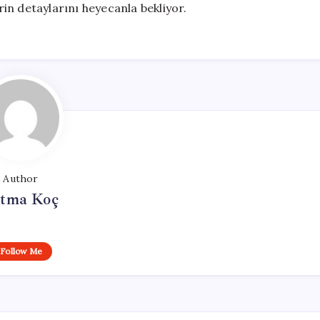
in detaylarını heyecanla bekliyor.
Author
tma Koç
Follow Me