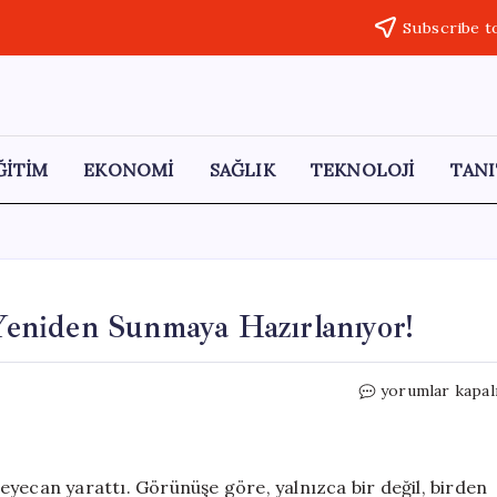
Subscribe t
ĞİTİM
EKONOMİ
SAĞLIK
TEKNOLOJİ
TANI
 Yeniden Sunmaya Hazırlanıyor!
Ubisoft,
yorumlar kapal
İlk
Assassin’s
Creed’i
Yeniden
eyecan yarattı. Görünüşe göre, yalnızca bir değil, birden