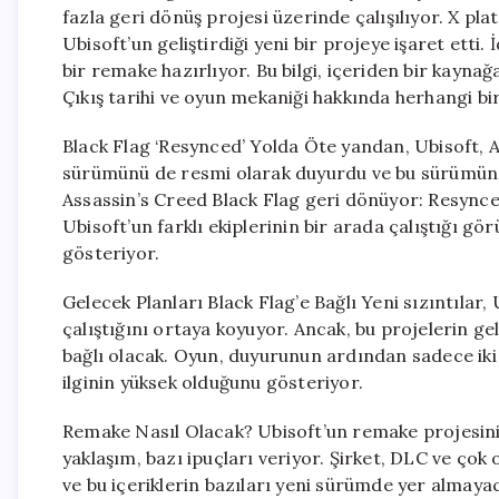
fazla geri dönüş projesi üzerinde çalışılıyor. X p
Ubisoft’un geliştirdiği yeni bir projeye işaret etti.
bir remake hazırlıyor. Bu bilgi, içeriden bir kayn
Çıkış tarihi ve oyun mekaniği hakkında herhangi bi
Black Flag ‘Resynced’ Yolda Öte yandan, Ubisoft, A
sürümünü de resmi olarak duyurdu ve bu sürümün ç
Assassin’s Creed Black Flag geri dönüyor: Resynced
Ubisoft’un farklı ekiplerinin bir arada çalıştığı g
gösteriyor.
Gelecek Planları Black Flag’e Bağlı Yeni sızıntılar
çalıştığını ortaya koyuyor. Ancak, bu projelerin ge
bağlı olacak. Oyun, duyurunun ardından sadece iki 
ilginin yüksek olduğunu gösteriyor.
Remake Nasıl Olacak? Ubisoft’un remake projesinin 
yaklaşım, bazı ipuçları veriyor. Şirket, DLC ve ço
ve bu içeriklerin bazıları yeni sürümde yer almay