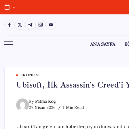
Skip
-
to
content
https://www.facebook.com/
https://twitter.com/
https://t.me/
https://www.instagram.com/
https://youtube.com/
ANA SAYFA
E
EKONOMI
Ubisoft, İlk Assassin’s Creed’i
By
Fatma Koç
27 Nisan 2026
1 Min Read
Ubisoft’tan gelen son haberler, oyun dünyasında h