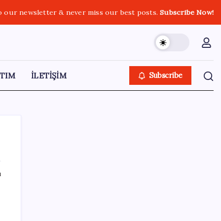
o our newsletter & never miss our best posts.
Subscribe Now!
TIM
İLETİŞİM
Subscribe
ı
SON YAZILAR
Electronic Arts Satıldı