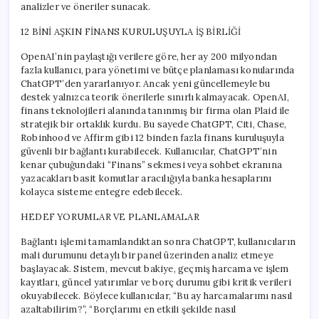
analizler ve öneriler sunacak.
12 BİNİ AŞKIN FİNANS KURULUŞUYLA İŞ BİRLİĞİ
OpenAI’nin paylaştığı verilere göre, her ay 200 milyondan
fazla kullanıcı, para yönetimi ve bütçe planlaması konularında
ChatGPT’den yararlanıyor. Ancak yeni güncellemeyle bu
destek yalnızca teorik önerilerle sınırlı kalmayacak. OpenAI,
finans teknolojileri alanında tanınmış bir firma olan Plaid ile
stratejik bir ortaklık kurdu. Bu sayede ChatGPT, Citi, Chase,
Robinhood ve Affirm gibi 12 binden fazla finans kuruluşuyla
güvenli bir bağlantı kurabilecek. Kullanıcılar, ChatGPT’nin
kenar çubuğundaki “Finans” sekmesi veya sohbet ekranına
yazacakları basit komutlar aracılığıyla banka hesaplarını
kolayca sisteme entegre edebilecek.
HEDEF YORUMLAR VE PLANLAMALAR
Bağlantı işlemi tamamlandıktan sonra ChatGPT, kullanıcıların
mali durumunu detaylı bir panel üzerinden analiz etmeye
başlayacak. Sistem, mevcut bakiye, geçmiş harcama ve işlem
kayıtları, güncel yatırımlar ve borç durumu gibi kritik verileri
okuyabilecek. Böylece kullanıcılar, “Bu ay harcamalarımı nasıl
azaltabilirim?”, “Borçlarımı en etkili şekilde nasıl