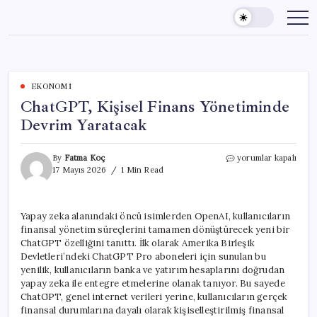
Skip
to
content
EKONOMI
ChatGPT, Kişisel Finans Yönetiminde
Devrim Yaratacak
ChatGPT,
By
Fatma Koç
yorumlar kapalı
Kişisel
17 Mayıs 2026
1 Min Read
Finans
Yönetiminde
Devrim
Yapay zeka alanındaki öncü isimlerden OpenAI, kullanıcıların
Yaratacak
finansal yönetim süreçlerini tamamen dönüştürecek yeni bir
için
ChatGPT özelliğini tanıttı. İlk olarak Amerika Birleşik
Devletleri’ndeki ChatGPT Pro aboneleri için sunulan bu
yenilik, kullanıcıların banka ve yatırım hesaplarını doğrudan
yapay zeka ile entegre etmelerine olanak tanıyor. Bu sayede
ChatGPT, genel internet verileri yerine, kullanıcıların gerçek
finansal durumlarına dayalı olarak kişiselleştirilmiş finansal