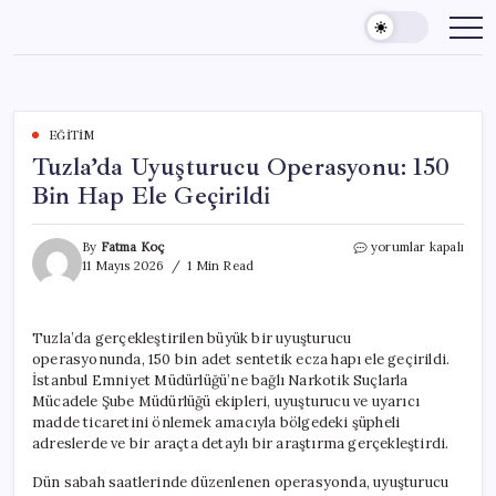
Skip
to
content
EĞITIM
Tuzla’da Uyuşturucu Operasyonu: 150
Bin Hap Ele Geçirildi
Tuzla’da
By
Fatma Koç
yorumlar kapalı
Uyuşturucu
11 Mayıs 2026
1 Min Read
Operasyonu:
150
Bin
Tuzla’da gerçekleştirilen büyük bir uyuşturucu
Hap
operasyonunda, 150 bin adet sentetik ecza hapı ele geçirildi.
Ele
Geçirildi
İstanbul Emniyet Müdürlüğü’ne bağlı Narkotik Suçlarla
için
Mücadele Şube Müdürlüğü ekipleri, uyuşturucu ve uyarıcı
madde ticaretini önlemek amacıyla bölgedeki şüpheli
adreslerde ve bir araçta detaylı bir araştırma gerçekleştirdi.
Dün sabah saatlerinde düzenlenen operasyonda, uyuşturucu