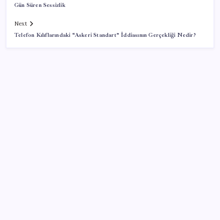
Gün Süren Sessizlik
Next
Telefon Kılıflarındaki “Askeri Standart” İddiasının Gerçekliği Nedir?
SON YAZILAR
Electronic Arts Satıldı
Ford’dan Sıfır Araç Kampanyaları
iPhone Ultra: Katlanabilir Tasarımın İlk Detayları
Ortaya Çıktı