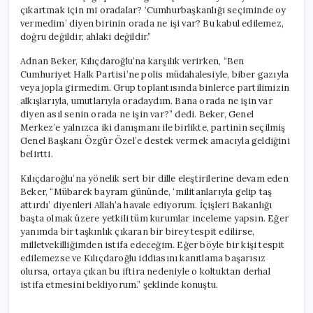
çıkartmak için mi oradalar? ‘Cumhurbaşkanlığı seçiminde oy
vermedim’ diyen birinin orada ne işi var? Bu kabul edilemez,
doğru değildir, ahlaki değildir.”
Adnan Beker, Kılıçdaroğlu’na karşılık verirken, “Ben
Cumhuriyet Halk Partisi’ne polis müdahalesiyle, biber gazıyla
veya jopla girmedim. Grup toplantısında binlerce partilimizin
alkışlarıyla, umutlarıyla oradaydım. Bana orada ne işin var
diyen asıl senin orada ne işin var?” dedi. Beker, Genel
Merkez’e yalnızca iki danışmanı ile birlikte, partinin seçilmiş
Genel Başkanı Özgür Özel’e destek vermek amacıyla geldiğini
belirtti.
Kılıçdaroğlu’na yönelik sert bir dille eleştirilerine devam eden
Beker, “Mübarek bayram gününde, ‘militanlarıyla gelip taş
attırdı’ diyenleri Allah’a havale ediyorum. İçişleri Bakanlığı
başta olmak üzere yetkili tüm kurumlar inceleme yapsın. Eğer
yanımda bir taşkınlık çıkaran bir birey tespit edilirse,
milletvekilliğimden istifa edeceğim. Eğer böyle bir kişi tespit
edilemezse ve Kılıçdaroğlu iddiasını kanıtlama başarısız
olursa, ortaya çıkan bu iftira nedeniyle o koltuktan derhal
istifa etmesini bekliyorum.” şeklinde konuştu.