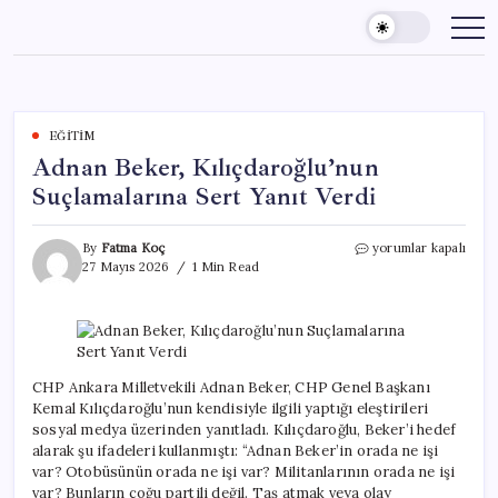
Skip
to
content
EĞITIM
Adnan Beker, Kılıçdaroğlu’nun
Suçlamalarına Sert Yanıt Verdi
Adnan
By
Fatma Koç
yorumlar kapalı
Beker,
27 Mayıs 2026
1 Min Read
Kılıçdaroğlu’nun
Suçlamalarına
Sert
Yanıt
Verdi
için
CHP Ankara Milletvekili Adnan Beker, CHP Genel Başkanı
Kemal Kılıçdaroğlu’nun kendisiyle ilgili yaptığı eleştirileri
sosyal medya üzerinden yanıtladı. Kılıçdaroğlu, Beker’i hedef
alarak şu ifadeleri kullanmıştı: “Adnan Beker’in orada ne işi
var? Otobüsünün orada ne işi var? Militanlarının orada ne işi
var? Bunların çoğu partili değil. Taş atmak veya olay