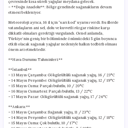
çevresinde kısa süreli yağışlar meydana gelecek.
– **Doğu Anadolu**: Bölge genelinde sağanakların devam
etmesi bekleniyor.
Meteoroloji ayrıca, 16 il için “sarı kod” uyarısı verdi. Bu illerde
vatandaşların ani sel, dolu ve kuvvetli rüzgar riskine karşı
dikkatli olmaları gerektiği vurgulandı. Genel anlamda,
Türkiye’nin geniş bir bölümünde önümüzdeki 5 gün boyunca
etkili olacak sağanak yağışlar nedeniyle halkın tedbirli olması
önem arzetmektedir.
**Hava Durumu Tahminleri:**
**İstanbul:**
– 13 Mayıs Çarşamba: Gökgürültülü sağanak yağış, 16 / 23°C
– 14 Mayıs Perşembe: Gökgürültülü sağanak yağış, 12 / 19°C
– 15 Mayıs Cuma: Parçalı bulutlu, 10 / 20°C
– 16 Mayıs Cumartesi: Parçalı bulutlu, 13 / 22°C
– 17 Mayıs Pazar: Gökgürültülü sağanak yağış, 17 / 24°C
**Ankara:**
– 13 Mayıs Çarşamba: Sağanak yağış, 11 / 23°C
– 14 Mayıs Perşembe: Gökgürültülü sağanak yağış, 12 / 18°C
– 15 Mayıs Cuma: Çok bulutlu, 10 / 17°C