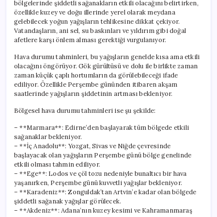
bölgelerinde şiddetli sağanakların etkili olacağını belirtirken,
özellikle kuzey ve doğu illerinde yerel olarak meydana
gelebilecek yoğun yağışların tehlikesine dikkat çekiyor.
Vatandaşların, ani sel, su baskınları ve yıldırım gibi doğal
afetlere karşı önlem alması gerektiği vurgulanıyor.
Hava durumu tahminleri, bu yağışların genelde kısa ama etkili
olacağını öngörüyor. Gök gürültüsü ve dolu ile birlikte zaman
zaman küçük çaplı hortumların da görülebileceği ifade
ediliyor. Özellikle Perşembe gününden itibaren akşam
saatlerinde yağışların şiddetinin artması bekleniyor.
Bölgesel hava durumu tahminleri ise şu şekilde:
– **Marmara**: Edirne’den başlayarak tüm bölgede etkili
sağanaklar bekleniyor.
– **İç Anadolu**: Yozgat, Sivas ve Niğde çevresinde
başlayacak olan yağışların Perşembe günü bölge genelinde
etkili olması tahmin ediliyor.
– **Ege**: Lodos ve çöl tozu nedeniyle bunaltıcı bir hava
yaşanırken, Perşembe günü kuvvetli yağışlar bekleniyor.
– **Karadeniz**: Zonguldak’tan Artvin’e kadar olan bölgede
şiddetli sağanak yağışlar görülecek.
– **Akdeniz**: Adana’nın kuzey kesimi ve Kahramanmaraş