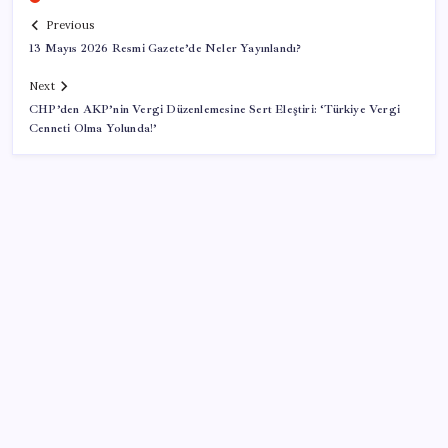
Previous
13 Mayıs 2026 Resmi Gazete’de Neler Yayınlandı?
Next
CHP’den AKP’nin Vergi Düzenlemesine Sert Eleştiri: ‘Türkiye Vergi
Cenneti Olma Yolunda!’
SON YAZILAR
TBMM Adalet Komisyonu’nda ‘pislik’ tartışması:
MHP’li Bülbül masaya yumruk attı, İYİ Partili vekilin
üzerine yürüdü