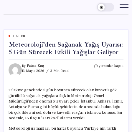
Skip
to
content
HABER
Meteoroloji’den Sağanak Yağış Uyarısı:
5 Gün Sürecek Etkili Yağışlar Geliyor
Meteoroloji’den
By
Fatma Koç
yorumlar kapalı
Sağanak
13 Mayıs 2026
3 Min Read
Yağış
Uyarısı:
5
Türkiye genelinde 5 gün boyunca sürecek olan kuvvetli gök
Gün
gürültülü sağanak yağışlara ilişkin Meteoroloji Genel
Sürecek
Etkili
Müdürlüğü’nden önemli bir uyarı geldi. İstanbul, Ankara, İzmir,
Yağışlar
Antalya ve Bursa gibi büyük şehirlerin de arasında bulunduğu
Geliyor
birçok ilde ani sel, dolu ve kuvvetli rüzgar riski söz konusu. Bu
için
nedenle, 16 il için “sarı kod” alarmı verildi.
Meteoroloji uzmanları, bu hafta boyunca Türkiye’nin farklı