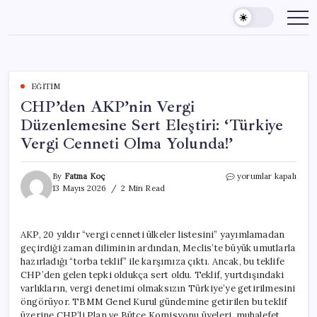
Skip
to
content
EĞITIM
CHP’den AKP’nin Vergi
Düzenlemesine Sert Eleştiri: ‘Türkiye
Vergi Cenneti Olma Yolunda!’
CHP’den
By
Fatma Koç
yorumlar kapalı
AKP’nin
13 Mayıs 2026
2 Min Read
Vergi
Düzenlemesine
Sert
AKP, 20 yıldır “vergi cenneti ülkeler listesini” yayımlamadan
Eleştiri:
geçirdiği zaman diliminin ardından, Meclis’te büyük umutlarla
‘Türkiye
Vergi
hazırladığı “torba teklif” ile karşımıza çıktı. Ancak, bu teklife
Cenneti
CHP’den gelen tepki oldukça sert oldu. Teklif, yurtdışındaki
Olma
varlıkların, vergi denetimi olmaksızın Türkiye’ye getirilmesini
Yolunda!’
öngörüyor. TBMM Genel Kurul gündemine getirilen bu teklif
için
üzerine CHP’li Plan ve Bütçe Komisyonu üyeleri, muhalefet