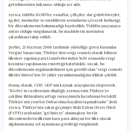
getirilmesinin imkansız olduğu yer aldı.
Ayrıca, teklifte KOBİ’ler, esnaflar, çiftçiler, dar gelirli bireyler,
işçiler, memurlar ve emeklilerin sorunlarını çözecek herhangi
bir düzenlemenin bulunmadığı kaydedildi. Teklifin anayasaya
aykırı olduğu vurgulanarak, bu maddelerin metinden
çıkarılması talep edildi.
Şerhte, 21 Haziran 2006 tarihinde yürürlüğe giren Kurumlar
Vergisi Yasası’nın, Türkiye’den vergi cenneti olarak bilinen
ülkelere yapılan para transferlerinden %30 oranında vergi
kesintisi yapılmasını emrettiği hatırlatıldı. Ancak, bu
düzenlemenin uygulanabilmesi için gerekli olan “vergi cenneti
ülkeler listesi”nin 20 yıldır yayımlanmadığına dikkat çekildi.
Sonuç olarak, CHP, AKP’nin kaynak arayışlarını eleştirerek,
“Körfez’in cazibesinin düştüğü, sermayenin Türkiye’ye
çekilme ihtimalinin arttığı varsayımıyla hazırlanan bu teklif,
Türkiye’nin yeni bir Dubai olma hayalini taşımaktadır” dedi.
Ayrıca, Türkiye’nin yakın geçmişte Mali Eylem Görev Gücü
(FATF) tarafından “gri listeye” alınmışken, bu tür
düzenlemelerin ülkenin kara para aklayan bir ülke olarak
algılanmasına yol açmaması gerektiği vurgulandı.