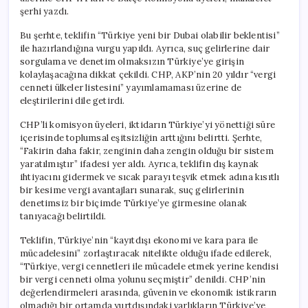
şerhi yazdı.
Bu şerhte, teklifin “Türkiye yeni bir Dubai olabilir beklentisi”
ile hazırlandığına vurgu yapıldı. Ayrıca, suç gelirlerine dair
sorgulama ve denetim olmaksızın Türkiye’ye girişin
kolaylaşacağına dikkat çekildi. CHP, AKP’nin 20 yıldır “vergi
cenneti ülkeler listesini” yayımlamaması üzerine de
eleştirilerini dile getirdi.
CHP’li komisyon üyeleri, iktidarın Türkiye’yi yönettiği süre
içerisinde toplumsal eşitsizliğin arttığını belirtti. Şerhte,
“Fakirin daha fakir, zenginin daha zengin olduğu bir sistem
yaratılmıştır” ifadesi yer aldı. Ayrıca, teklifin dış kaynak
ihtiyacını gidermek ve sıcak parayı teşvik etmek adına kısıtlı
bir kesime vergi avantajları sunarak, suç gelirlerinin
denetimsiz bir biçimde Türkiye’ye girmesine olanak
tanıyacağı belirtildi.
Teklifin, Türkiye’nin “kayıtdışı ekonomi ve kara para ile
mücadelesini” zorlaştıracak nitelikte olduğu ifade edilerek,
“Türkiye, vergi cennetleri ile mücadele etmek yerine kendisi
bir vergi cenneti olma yolunu seçmiştir” denildi. CHP’nin
değerlendirmeleri arasında, güvenin ve ekonomik istikrarın
olmadığı bir ortamda yurtdışındaki varlıkların Türkiye’ye