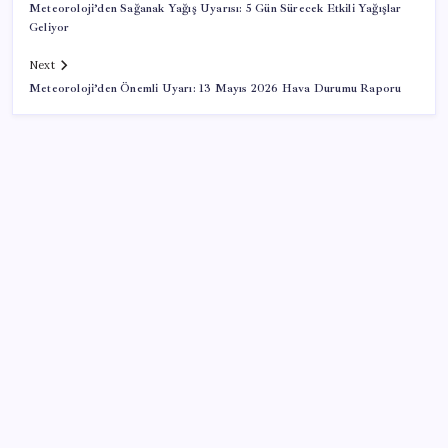
Meteoroloji’den Sağanak Yağış Uyarısı: 5 Gün Sürecek Etkili Yağışlar
Geliyor
Next
Meteoroloji’den Önemli Uyarı: 13 Mayıs 2026 Hava Durumu Raporu
SON YAZILAR
Bakan Yumaklı: İspanya’daki yangın söndürme
uçakları Türkiye’ye döndü
Ekonomide 1987 çöküşü mümkün… Efsane yatırımcı
Michael Burry’den rekor kıran borsada felaket