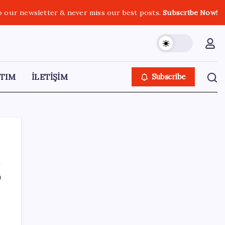
o our newsletter & never miss our best posts.
Subscribe Now!
TIM
İLETİŞİM
Subscribe
ı
SON YAZILAR
TCMB yılın 3. Enflasyon Raporu’nu 13
Ağustos’ta açıklayacak