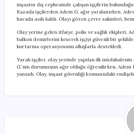
inşaatın dış cephesinde çalışan işçilerin bulunduğ
Kazada işçilerden Adem G. ağır yaralanırken, Ade
havada asılı kaldı. Olayı gören çevre sakinleri, he
Olay yerine gelen itfaiye, polis ve sağlık ekipleri, 
balkon demirlerini keserek işçiyi güvenli bir şekil
kurtarma operasyonunu alkışlarla destekledi.
Yaralı işçiler, olay yerinde yapılan ilk müdahaleni
G.’nin durumunun ağır olduğu öğrenilirken, Adem K
yansıdı. Olay, inşaat güvenliği konusundaki endişe