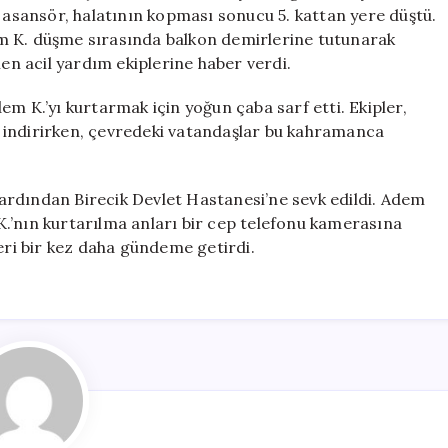
Hayatlarını
u asansör, halatının kopması sonucu 5. kattan yere düştü.
Tehlikeye
m K. düşme sırasında balkon demirlerine tutunarak
Attı
men acil yardım ekiplerine haber verdi.
için
Adem K.’yı kurtarmak için yoğun çaba sarf etti. Ekipler,
de indirirken, çevredeki vatandaşlar bu kahramanca
n ardından Birecik Devlet Hastanesi’ne sevk edildi. Adem
.’nın kurtarılma anları bir cep telefonu kamerasına
leri bir kez daha gündeme getirdi.