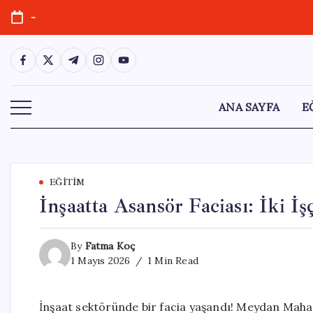
Skip
-
to
content
https://www.facebook.com/
https://twitter.com/
https://t.me/
https://www.instagram.com/
https://youtube.com/
ANA SAYFA
E
EĞITIM
İnşaatta Asansör Faciası: İki İş
By
Fatma Koç
1 Mayıs 2026
1 Min Read
İnşaat sektöründe bir facia yaşandı! Meydan Maha