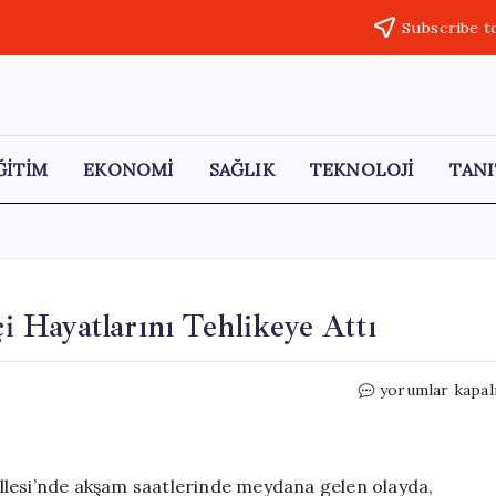
Subscribe t
ĞİTİM
EKONOMİ
SAĞLIK
TEKNOLOJİ
TANI
çi Hayatlarını Tehlikeye Attı
İnşaatta
yorumlar kapal
Asansör
Faciası:
İki
İşçi
llesi’nde akşam saatlerinde meydana gelen olayda,