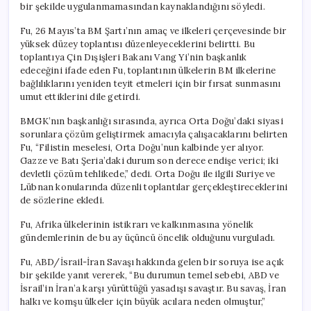
bir şekilde uygulanmamasından kaynaklandığını söyledi.
Fu, 26 Mayıs’ta BM Şartı’nın amaç ve ilkeleri çerçevesinde bir
yüksek düzey toplantısı düzenleyeceklerini belirtti. Bu
toplantıya Çin Dışişleri Bakanı Vang Yi’nin başkanlık
edeceğini ifade eden Fu, toplantının ülkelerin BM ilkelerine
bağlılıklarını yeniden teyit etmeleri için bir fırsat sunmasını
umut ettiklerini dile getirdi.
BMGK’nın başkanlığı sırasında, ayrıca Orta Doğu’daki siyasi
sorunlara çözüm geliştirmek amacıyla çalışacaklarını belirten
Fu, “Filistin meselesi, Orta Doğu’nun kalbinde yer alıyor.
Gazze ve Batı Şeria’daki durum son derece endişe verici; iki
devletli çözüm tehlikede,” dedi. Orta Doğu ile ilgili Suriye ve
Lübnan konularında düzenli toplantılar gerçekleştireceklerini
de sözlerine ekledi.
Fu, Afrika ülkelerinin istikrarı ve kalkınmasına yönelik
gündemlerinin de bu ay üçüncü öncelik olduğunu vurguladı.
Fu, ABD/İsrail-İran Savaşı hakkında gelen bir soruya ise açık
bir şekilde yanıt vererek, “Bu durumun temel sebebi, ABD ve
İsrail’in İran’a karşı yürüttüğü yasadışı savaştır. Bu savaş, İran
halkı ve komşu ülkeler için büyük acılara neden olmuştur,”