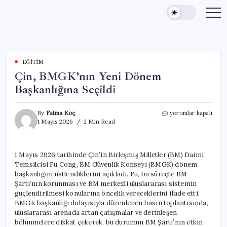
Skip
to
content
EĞITIM
Çin, BMGK’nın Yeni Dönem
Başkanlığına Seçildi
Çin,
By
Fatma Koç
yorumlar kapalı
BMGK’nın
1 Mayıs 2026
2 Min Read
Yeni
Dönem
Başkanlığına
1 Mayıs 2026 tarihinde Çin’in Birleşmiş Milletler (BM) Daimi
Seçildi
Temsilcisi Fu Cong, BM Güvenlik Konseyi (BMGK) dönem
için
başkanlığını üstlendiklerini açıkladı. Fu, bu süreçte BM
Şartı’nın korunması ve BM merkezli uluslararası sistemin
güçlendirilmesi konularına öncelik vereceklerini ifade etti.
BMGK başkanlığı dolayısıyla düzenlenen basın toplantısında,
uluslararası arenada artan çatışmalar ve derinleşen
bölünmelere dikkat çekerek, bu durumun BM Şartı’nın etkin