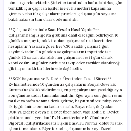
olması gerekmektedir. Şirketler tarafından haftada birkaç gün
temizlik için çağrılan işçiler ise ev hizmetleri kapsamına
girmez ve bu tür çalışanların primleri, çalışma gün sayısına
bakılmaksızın tam olarak ödenmelidir.
**Çalışma Süresinde Saat Hesabı Nasıl Yapılır?**
Çalışanın hangi sigorta grubuna dahil olacağını belirleyen 10
günlük sınır, ay içindeki toplam çalışma süresi üzerinden
hesaplanır. Yasalara göre, her 7.30 saatlik çalışma 1 gün
sayılmaktadır. On günden az çalışmaların tespitinde ise,
günlük 7.5 saatin altındaki her çalışma süresi 1 gün olarak
kabul edilir. Bu günler, birbirini takip eden tarihler olabileceği
gibi, ayın farklı tarihlerine de dağılabilir.
**SGK Başvurusu ve E-Devlet Üzerinden Tescil Süreci**
Ev hizmetlerinde 10 günden az çalışanların Sosyal Güvenlik
Kurumu’na (SGK) bildirilmesi, en geç çalışmanın yapıldığı ayın
son gününe kadar tamamlanmalıdır. Eğer ayın son günü resmi
tatil veya hafta sonuna denk gelirse, başvuru süresi takip eden
ilk iş gününün sonuna kadar uzatılır. Başvurular, doğrudan
SGK’ya giderek veya e-Devlet üzerinden yapılabilir. E-Devlet
platformunda yer alan “Ev Hizmetlerinde 10 Günden Az
Sigortalı Çalıştırılacaklara İlişkin Başvuru Formu” doldurularak
işlem tamamlanır. Eğer formda çalışmanın her ay düzenli