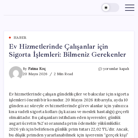
Skip
to
content
HABER
Ev Hizmetlerinde Çalışanlar için
Sigorta İşlemleri: Bilmeniz Gerekenler
Ev
By
Fatma Koç
yorumlar kapalı
Hizmetlerinde
20 Mayıs 2026
2 Min Read
Çalışanlar
için
Sigorta
Ev hizmetlerinde çalışan gündelikçiler ve bakıcılar için sigorta
İşlemleri:
işlemleri önemli bir konudur. 20 Mayıs 2026 itibarıyla, ayda 10
Bilmeniz
Gerekenler
günden az süreyle ev hizmetlerinde görev alanlar için yalnızca
için
kısa vadeli sigorta kolları (iş kazası ve meslek hastalığı) geçerli
olmaktadır. Bu çalışanları istihdam eden işverenler, günlük
asgari ücretin %2’si oranında prim ödemekle yükümlüdür.
2026 yılı için belirlenen günlük prim tutarı 22,02 TL’dir. Ancak,
bu düşük primden yararlanabilmek için işverenin “gerçek kişi”