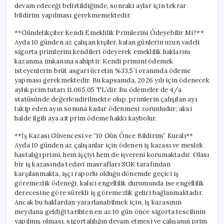
devam edeceği belirtildiğinde, sonraki aylar için tekrar
bildirim yapılması gerekmemektedir.
**Gündelikçiler Kendi Emeklilik Primlerini Ödeyebilir Mi?**
Ayda 10 günden az çalışan kişiler, kalan günlerin uzun vadeli
sigorta primlerini kendileri ödeyerek emeklilik haklarını
kazanma imkanına sahiptir. Kendi primini ödemek
isteyenlerin brüt asgari ücretin %33,5’i oranında ödeme
yapması gerekmektedir. Bu kapsamda, 2026 yılı için ödenecek
aylık prim tutarı 11.065,05 TL’dir. Bu ödemeler de 4/a
statüsünde değerlendirilmekte olup, primlerin çalışılan ayı
takip eden ayın sonuna kadar ödenmesi zorunludur; aksi
halde ilgili aya ait prim ödeme hakkı kaybolur.
**İş Kazası Güvencesi ve “10 Gün Önce Bildirim” Kuralı**
Ayda 10 günden az çalışanlar için ödenen iş kazası ve meslek
hastalığı primi, hem işçiyi hem de işvereni korumaktadır. Olası
bir iş kazasında tedavi masrafları SGK tarafından
karşılanmakta, işçi raporlu olduğu dönemde geçici iş
göremezlik ödeneği, kalıcı engellilik durumunda ise engellilik
derecesine göre sürekli iş göremezlik geliri bağlanmaktadır.
Ancak bu haklardan yararlanabilmek için, iş kazasının
meydana geldiği tarihten en az 10 gün önce sigorta tescilinin
yapılmış olması, sigortalılığın devam etmesi ve çalışanın prim