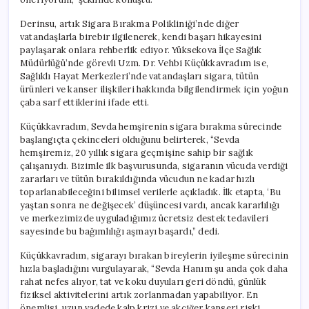
Derinsu, artık Sigara Bırakma Polikliniği’nde diğer
vatandaşlarla birebir ilgilenerek, kendi başarı hikayesini
paylaşarak onlara rehberlik ediyor. Yüksekova İlçe Sağlık
Müdürlüğü’nde görevli Uzm. Dr. Vehbi Küçükkavradım ise,
Sağlıklı Hayat Merkezleri’nde vatandaşları sigara, tütün
ürünleri ve kanser ilişkileri hakkında bilgilendirmek için yoğun
çaba sarf ettiklerini ifade etti.
Küçükkavradım, Sevda hemşirenin sigara bırakma sürecinde
başlangıçta çekinceleri olduğunu belirterek, “Sevda
hemşiremiz, 20 yıllık sigara geçmişine sahip bir sağlık
çalışanıydı. Bizimle ilk başvurusunda, sigaranın vücuda verdiği
zararları ve tütün bırakıldığında vücudun ne kadar hızlı
toparlanabileceğini bilimsel verilerle açıkladık. İlk etapta, ‘Bu
yaştan sonra ne değişecek’ düşüncesi vardı, ancak kararlılığı
ve merkezimizde uyguladığımız ücretsiz destek tedavileri
sayesinde bu bağımlılığı aşmayı başardı,” dedi.
Küçükkavradım, sigarayı bırakan bireylerin iyileşme sürecinin
hızla başladığını vurgulayarak, “Sevda Hanım şu anda çok daha
rahat nefes alıyor, tat ve koku duyuları geri döndü, günlük
fiziksel aktivitelerini artık zorlanmadan yapabiliyor. En
önemlisi, uzun vadede kalp krizi ve akciğer kanseri riski,