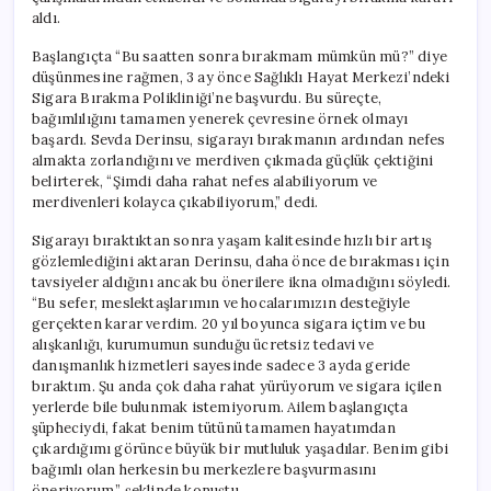
için
aldı.
Başlangıçta “Bu saatten sonra bırakmam mümkün mü?” diye
düşünmesine rağmen, 3 ay önce Sağlıklı Hayat Merkezi’ndeki
Sigara Bırakma Polikliniği’ne başvurdu. Bu süreçte,
bağımlılığını tamamen yenerek çevresine örnek olmayı
başardı. Sevda Derinsu, sigarayı bırakmanın ardından nefes
almakta zorlandığını ve merdiven çıkmada güçlük çektiğini
belirterek, “Şimdi daha rahat nefes alabiliyorum ve
merdivenleri kolayca çıkabiliyorum,” dedi.
Sigarayı bıraktıktan sonra yaşam kalitesinde hızlı bir artış
gözlemlediğini aktaran Derinsu, daha önce de bırakması için
tavsiyeler aldığını ancak bu önerilere ikna olmadığını söyledi.
“Bu sefer, meslektaşlarımın ve hocalarımızın desteğiyle
gerçekten karar verdim. 20 yıl boyunca sigara içtim ve bu
alışkanlığı, kurumumun sunduğu ücretsiz tedavi ve
danışmanlık hizmetleri sayesinde sadece 3 ayda geride
bıraktım. Şu anda çok daha rahat yürüyorum ve sigara içilen
yerlerde bile bulunmak istemiyorum. Ailem başlangıçta
şüpheciydi, fakat benim tütünü tamamen hayatımdan
çıkardığımı görünce büyük bir mutluluk yaşadılar. Benim gibi
bağımlı olan herkesin bu merkezlere başvurmasını
öneriyorum,” şeklinde konuştu.