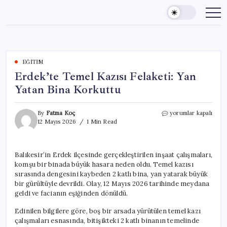
Skip
to
content
EĞITIM
Erdek’te Temel Kazısı Felaketi: Yan
Yatan Bina Korkuttu
Erdek’te
By
Fatma Koç
yorumlar kapalı
Temel
12 Mayıs 2026
1 Min Read
Kazısı
Felaketi:
Yan
Balıkesir’in Erdek ilçesinde gerçekleştirilen inşaat çalışmaları,
Yatan
komşu bir binada büyük hasara neden oldu. Temel kazısı
Bina
Korkuttu
sırasında dengesini kaybeden 2 katlı bina, yan yatarak büyük
için
bir gürültüyle devrildi. Olay, 12 Mayıs 2026 tarihinde meydana
geldi ve facianın eşiğinden dönüldü.
Edinilen bilgilere göre, boş bir arsada yürütülen temel kazı
çalışmaları esnasında, bitişikteki 2 katlı binanın temelinde