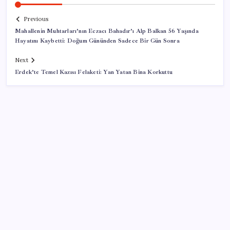
Previous
Mahallenin Muhtarları’nın Eczacı Bahadır’ı Alp Balkan 56 Yaşında
Hayatını Kaybetti: Doğum Gününden Sadece Bir Gün Sonra
Next
Erdek’te Temel Kazısı Felaketi: Yan Yatan Bina Korkuttu
SON YAZILAR
Bakan Yumaklı: İspanya’daki yangın söndürme
uçakları Türkiye’ye döndü