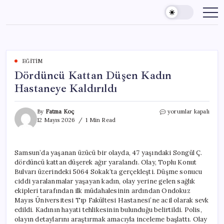
Skip
to
content
EĞITIM
Dördüncü Kattan Düşen Kadın
Hastaneye Kaldırıldı
Dördüncü
By
Fatma Koç
yorumlar kapalı
Kattan
12 Mayıs 2026
1 Min Read
Düşen
Kadın
Hastaneye
Samsun’da yaşanan üzücü bir olayda, 47 yaşındaki Songül Ç.
Kaldırıldı
dördüncü kattan düşerek ağır yaralandı. Olay, Toplu Konut
için
Bulvarı üzerindeki 5064 Sokak’ta gerçekleşti. Düşme sonucu
ciddi yaralanmalar yaşayan kadın, olay yerine gelen sağlık
ekipleri tarafından ilk müdahalesinin ardından Ondokuz
Mayıs Üniversitesi Tıp Fakültesi Hastanesi’ne acil olarak sevk
edildi. Kadının hayati tehlikesinin bulunduğu belirtildi. Polis,
olayın detaylarını araştırmak amacıyla inceleme başlattı. Olay