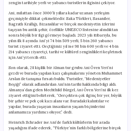
zengin tarihiyle yerli ve yabancı turistlerin ilgisini çekiyor.
Ani, milattan önce 3000’li yıllara kadar uzanan yerleşim
geçmişiyle dikkat çekmektedir. Saka Türkleri, Sasaniler,
Bagratlı Krallığı, Bizanslılar ve birçok medeniyetin izlerini
taşıyan bu antik şehir, özellikle UNESCO listesine alındıktan
sonra büyük bir ilgi görmeye başladı. 2023 yılı itibarıyla, bu
yılın ilk 8 ayında Ani’yi 74 bin 509 yerli, 5 bin 260 yabancı
turist ziyaret etti. Geçtiğimiz yıl ise 98 bin 600 yerli ve 4 bin
214 yabancı ziyaretçi, tarihi ve kültürel zenginlikleri keşfetmek
için Ani’yi tercih etti.
Son olarak, 28 kişilik bir Alman tur grubu Ani Ören Yeri’ni
gezdi ve burada yapılan kazı çalışmalarını yöneten Muhammet
Arslan ile tanışma fırsatı buldu. Turistler, “Medeniyetler
Beşiği” olarak adlandırılan Ani’nin tarihi hakkında bilgi aldı.
Almanya’dan gelen Mechthild Bürgel, Ani Ören Yeri’ni ilk kez
ziyaret ettiğini belirterek, “Gerçekten çok ilginç bir yer, büyük
bir şehir ve pek çok kazı alanı var. Buradaki kalıntılar ve
yapılar, burada yaşayan insanların yaşam biçimlerini
anlamamıza yardımcı oluyor,” dedi.
Heinrich Schrader ise Ani’de farklı kültürlerin bir arada
yaşadığını ifade ederek, “Türkiye’nin farklı bölgelerine birçok