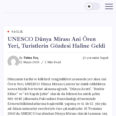
Skip
to
content
SAĞLIK
UNESCO Dünya Mirası Ani Ören
Yeri, Turistlerin Gözdesi Haline Geldi
UNESCO
By
Fatma Koç
yorumlar kapalı
Dünya
22 Mayıs 2026
2 Min Read
Mirası
Ani
Ören
Dünyanın tarihi ve kültürel zenginlikleri arasında yer alan Ani
Yeri,
Ören Yeri, UNESCO Dünya Mirası Listesi’ne dahil edildikten
Turistlerin
Gözdesi
sonra büyük bir turist akınına uğradı. “Dünya Kenti”, “Binbir
Haline
Kilise” ve “40 Kapılı Şehir” olarak da bilinen bu antik şehir,
Geldi
961-1045 yıllarında Pakraduni Hanedanlığı döneminde
için
Ermeni hükümdarlarına başkentlik yapmış ve 11. ile 12. yüzyıla
ait İslam mimarisi eserleriyle öne çıkmaktadır. 15 Temmuz
2016’da UNESCO tarafından Dünya Mirası olarak tanınan Ani,