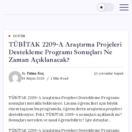
Skip
to
content
EĞITIM
TÜBİTAK 2209-A Araştırma Projeleri
Destekleme Programı Sonuçları Ne
Zaman Açıklanacak?
TÜBİTAK
By
Fatma Koç
yorumlar kapalı
2209-
14 Mayıs 2026
1 Min Read
A
Araştırma
Projeleri
TÜBİTAK 2209-A Araştırma Projeleri Destekleme Programı
Destekleme
sonuçları merakla bekleniyor. Lisans öğrencileri için büyük
Programı
Sonuçları
önem taşıyan bu programda, öğrencilerin araştırma projeleri
Ne
destekleniyor. Peki, TÜBİTAK 2209-A sonuçları açıklandı mı?
Zaman
Sonuçları nereden ve nasıl öğrenebiliriz? İşte detaylar…
Açıklanacak?
için
TÜBİTAK 2209-A Araştırma Projeleri Destekleme Programı