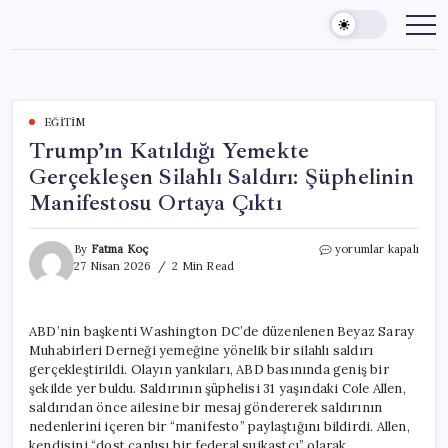
Skip
to
content
EĞITIM
Trump’ın Katıldığı Yemekte
Gerçekleşen Silahlı Saldırı: Şüphelinin
Manifestosu Ortaya Çıktı
Trump’ın
By
Fatma Koç
yorumlar kapalı
Katıldığı
27 Nisan 2026
2 Min Read
Yemekte
Gerçekleşen
Silahlı
ABD’nin başkenti Washington DC’de düzenlenen Beyaz Saray
Saldırı:
Muhabirleri Derneği yemeğine yönelik bir silahlı saldırı
Şüphelinin
Manifestosu
gerçekleştirildi. Olayın yankıları, ABD basınında geniş bir
Ortaya
şekilde yer buldu. Saldırının şüphelisi 31 yaşındaki Cole Allen,
Çıktı
saldırıdan önce ailesine bir mesaj göndererek saldırının
için
nedenlerini içeren bir “manifesto” paylaştığını bildirdi. Allen,
kendisini “dost canlısı bir federal suikastçı” olarak