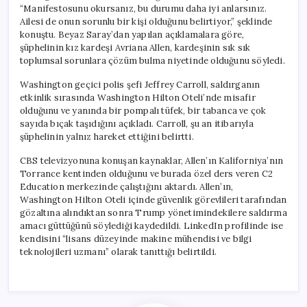
“Manifestosunu okursanız, bu durumu daha iyi anlarsınız.
Ailesi de onun sorunlu bir kişi olduğunu belirtiyor,” şeklinde
konuştu. Beyaz Saray’dan yapılan açıklamalara göre,
şüphelinin kız kardeşi Avriana Allen, kardeşinin sık sık
toplumsal sorunlara çözüm bulma niyetinde olduğunu söyledi.
Washington geçici polis şefi Jeffrey Carroll, saldırganın
etkinlik sırasında Washington Hilton Oteli’nde misafir
olduğunu ve yanında bir pompalı tüfek, bir tabanca ve çok
sayıda bıçak taşıdığını açıkladı. Carroll, şu an itibarıyla
şüphelinin yalnız hareket ettiğini belirtti.
CBS televizyonuna konuşan kaynaklar, Allen’ın Kaliforniya’nın
Torrance kentinden olduğunu ve burada özel ders veren C2
Education merkezinde çalıştığını aktardı. Allen’ın,
Washington Hilton Oteli içinde güvenlik görevlileri tarafından
gözaltına alındıktan sonra Trump yönetimindekilere saldırma
amacı güttüğünü söylediği kaydedildi. LinkedIn profilinde ise
kendisini “lisans düzeyinde makine mühendisi ve bilgi
teknolojileri uzmanı” olarak tanıttığı belirtildi.