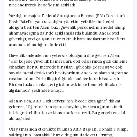
nitelendirerek, hedeflerini açıkladı.
Yazdığı mesajda, Federal Soruşturma Bürosu (FBI) Direktörü
Kash Patel’in yanı sıra diğer yönetim yetkililerini hedef
aldığını belirten Allen, bazı güvenlik personelinin hedef alınıp
alınmayacağına dair de açıklamalarda bulundu. Ancak otel
güvenliği, otel çalışanları ve etkinlik katılımcılarının hedefleri
arasında olmadığını ifade etti.
Güvenlik önlemlerinin yetersiz olduğunu dile getiren Allen,
“Her köşede güvenlik kameraları, otel odalarında gizli dinleme
cihazları, her 10 metrede bir silahlı güvenlik görevlisi ve çok
sayıda metal dedektörü bekliyordum. Ancak bunların hiçbirine
rastlamadım. Otele ilk girdiğimde sadece kibir hissi vardı.
Birden fazla silahla içeri girdim ve kimse beni tehdit olarak
algılamadı,” şeklinde konuştu.
Allen ayrıca, ABD Gizli Servisi’nin “beceriksizliğine” dikkat
çekerek, “Eğer bir İran ajanı olsaydım, buraya ağır makineli
tüfek getirebilirdim ve kimse fark etmezdi. Bu gerçekten akıl
almaz,” dedi.
Olay sırasında etkinlikte bulunan ABD Başkanı Donald Trump,
saldırganın “hastalıklı” biri olduğunu ifade etti. Trump,