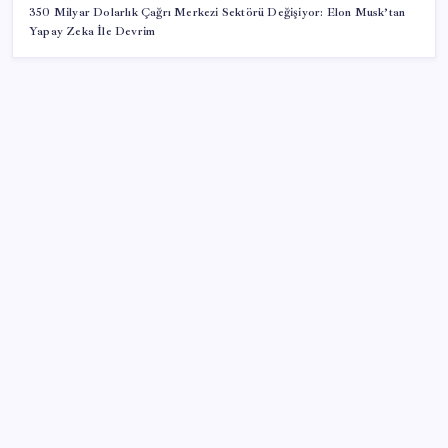
350 Milyar Dolarlık Çağrı Merkezi Sektörü Değişiyor: Elon Musk’tan
Yapay Zeka İle Devrim
SON YAZILAR
Bakan Yumaklı: İspanya’daki yangın söndürme
uçakları Türkiye’ye döndü
Ekonomide 1987 çöküşü mümkün… Efsane yatırımcı
Michael Burry’den rekor kıran borsada felaket
senaryosu
Electronic Arts Satıldı