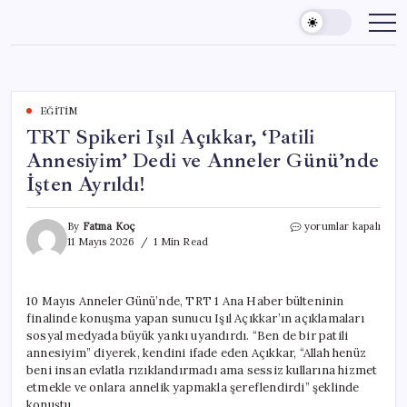
Skip
to
content
EĞITIM
TRT Spikeri Işıl Açıkkar, ‘Patili
Annesiyim’ Dedi ve Anneler Günü’nde
İşten Ayrıldı!
TRT
By
Fatma Koç
yorumlar kapalı
Spikeri
11 Mayıs 2026
1 Min Read
Işıl
Açıkkar,
‘Patili
10 Mayıs Anneler Günü’nde, TRT 1 Ana Haber bülteninin
Annesiyim’
finalinde konuşma yapan sunucu Işıl Açıkkar’ın açıklamaları
Dedi
ve
sosyal medyada büyük yankı uyandırdı. “Ben de bir patili
Anneler
annesiyim” diyerek, kendini ifade eden Açıkkar, “Allah henüz
Günü’nde
beni insan evlatla rızıklandırmadı ama sessiz kullarına hizmet
İşten
etmekle ve onlara annelik yapmakla şereflendirdi” şeklinde
Ayrıldı!
konuştu.