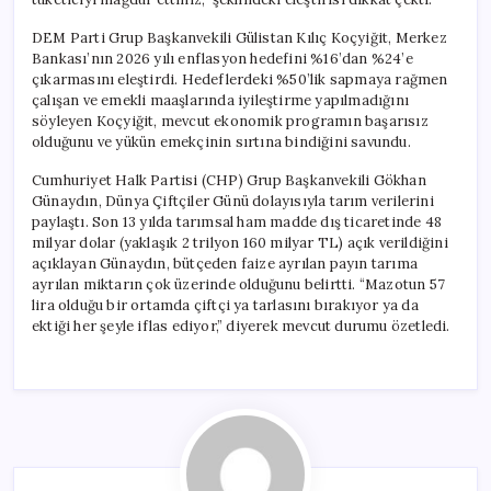
DEM Parti Grup Başkanvekili Gülistan Kılıç Koçyiğit, Merkez
Bankası’nın 2026 yılı enflasyon hedefini %16’dan %24’e
çıkarmasını eleştirdi. Hedeflerdeki %50’lik sapmaya rağmen
çalışan ve emekli maaşlarında iyileştirme yapılmadığını
söyleyen Koçyiğit, mevcut ekonomik programın başarısız
olduğunu ve yükün emekçinin sırtına bindiğini savundu.
Cumhuriyet Halk Partisi (CHP) Grup Başkanvekili Gökhan
Günaydın, Dünya Çiftçiler Günü dolayısıyla tarım verilerini
paylaştı. Son 13 yılda tarımsal ham madde dış ticaretinde 48
milyar dolar (yaklaşık 2 trilyon 160 milyar TL) açık verildiğini
açıklayan Günaydın, bütçeden faize ayrılan payın tarıma
ayrılan miktarın çok üzerinde olduğunu belirtti. “Mazotun 57
lira olduğu bir ortamda çiftçi ya tarlasını bırakıyor ya da
ektiği her şeyle iflas ediyor,” diyerek mevcut durumu özetledi.