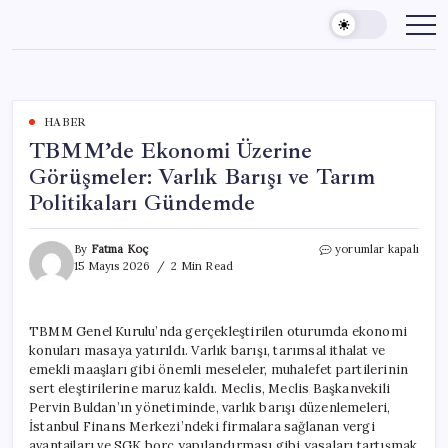
Skip
to
content
HABER
TBMM’de Ekonomi Üzerine
Görüşmeler: Varlık Barışı ve Tarım
Politikaları Gündemde
TBMM’de
By
Fatma Koç
yorumlar kapalı
Ekonomi
15 Mayıs 2026
2 Min Read
Üzerine
Görüşmeler:
Varlık
TBMM Genel Kurulu’nda gerçekleştirilen oturumda ekonomi
Barışı
konuları masaya yatırıldı. Varlık barışı, tarımsal ithalat ve
ve
Tarım
emekli maaşları gibi önemli meseleler, muhalefet partilerinin
Politikaları
sert eleştirilerine maruz kaldı. Meclis, Meclis Başkanvekili
Gündemde
Pervin Buldan’ın yönetiminde, varlık barışı düzenlemeleri,
için
İstanbul Finans Merkezi’ndeki firmalara sağlanan vergi
avantajları ve SGK borç yapılandırması gibi yasaları tartışmak