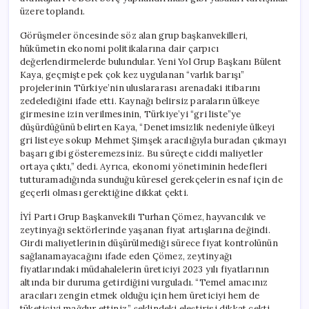
üzere toplandı.
Görüşmeler öncesinde söz alan grup başkanvekilleri,
hükümetin ekonomi politikalarına dair çarpıcı
değerlendirmelerde bulundular. Yeni Yol Grup Başkanı Bülent
Kaya, geçmişte pek çok kez uygulanan “varlık barışı”
projelerinin Türkiye’nin uluslararası arenadaki itibarını
zedelediğini ifade etti. Kaynağı belirsiz paraların ülkeye
girmesine izin verilmesinin, Türkiye’yi “gri liste”ye
düşürdüğünü belirten Kaya, “Denetimsizlik nedeniyle ülkeyi
gri listeye sokup Mehmet Şimşek aracılığıyla buradan çıkmayı
başarı gibi gösteremezsiniz. Bu süreçte ciddi maliyetler
ortaya çıktı,” dedi. Ayrıca, ekonomi yönetiminin hedefleri
tutturamadığında sunduğu küresel gerekçelerin esnaf için de
geçerli olması gerektiğine dikkat çekti.
İYİ Parti Grup Başkanvekili Turhan Çömez, hayvancılık ve
zeytinyağı sektörlerinde yaşanan fiyat artışlarına değindi.
Girdi maliyetlerinin düşürülmediği sürece fiyat kontrolünün
sağlanamayacağını ifade eden Çömez, zeytinyağı
fiyatlarındaki müdahalelerin üreticiyi 2023 yılı fiyatlarının
altında bir duruma getirdiğini vurguladı. “Temel amacınız
aracıları zengin etmek olduğu için hem üreticiyi hem de
tüketiciyi mağdur ettiniz,” şeklindeki eleştirisi dikkat çekti.