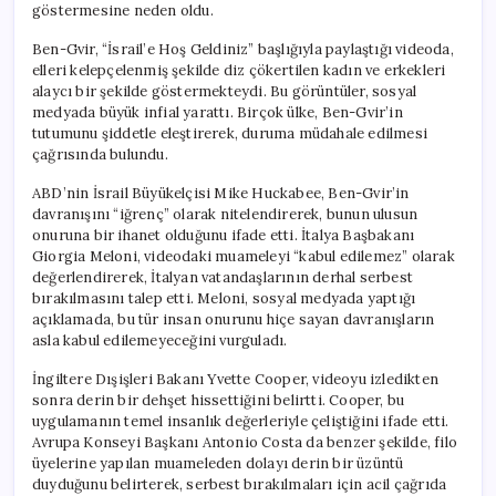
göstermesine neden oldu.
Ben-Gvir, “İsrail’e Hoş Geldiniz” başlığıyla paylaştığı videoda,
elleri kelepçelenmiş şekilde diz çökertilen kadın ve erkekleri
alaycı bir şekilde göstermekteydi. Bu görüntüler, sosyal
medyada büyük infial yarattı. Birçok ülke, Ben-Gvir’in
tutumunu şiddetle eleştirerek, duruma müdahale edilmesi
çağrısında bulundu.
ABD’nin İsrail Büyükelçisi Mike Huckabee, Ben-Gvir’in
davranışını “iğrenç” olarak nitelendirerek, bunun ulusun
onuruna bir ihanet olduğunu ifade etti. İtalya Başbakanı
Giorgia Meloni, videodaki muameleyi “kabul edilemez” olarak
değerlendirerek, İtalyan vatandaşlarının derhal serbest
bırakılmasını talep etti. Meloni, sosyal medyada yaptığı
açıklamada, bu tür insan onurunu hiçe sayan davranışların
asla kabul edilemeyeceğini vurguladı.
İngiltere Dışişleri Bakanı Yvette Cooper, videoyu izledikten
sonra derin bir dehşet hissettiğini belirtti. Cooper, bu
uygulamanın temel insanlık değerleriyle çeliştiğini ifade etti.
Avrupa Konseyi Başkanı Antonio Costa da benzer şekilde, filo
üyelerine yapılan muameleden dolayı derin bir üzüntü
duyduğunu belirterek, serbest bırakılmaları için acil çağrıda