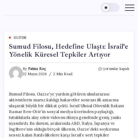
Skip
to
content
EĞITIM
Sumud Filosu, Hedefine Ulaştı: İsrail’e
Yönelik Küresel Tepkiler Artıyor
Sumud
By
Fatma Koç
yorumlar kapalı
Filosu,
22 Mayıs 2026
2 Min Read
Hedefine
Ulaştı:
İsrail’e
Sumud Filosu, Gazze’ye yardım götüren uluslararası
Yönelik
aktivistlerin maruz kaldığı hakaretler sonrası ilk amacına
Küresel
Tepkiler
ulaşarak büyük bir dikkat çekti. İsrail Ulusal Güvenlik Bakanı
Artıyor
Itamar Ben-Gvir’in sosyal medya üzerinden paylaştığı,
için
tutuklularla alay eden videosu dünya genelinde geniş yankı
uyandırdı. Bu durum, aralarında ABD, İtalya, İspanya ve
İngiltere’nin olduğu birçok ülkenin, Gazze’deki soykırıma
sessiz kalan Batılı ülkelere karşı İsrail’e sert tepkiler