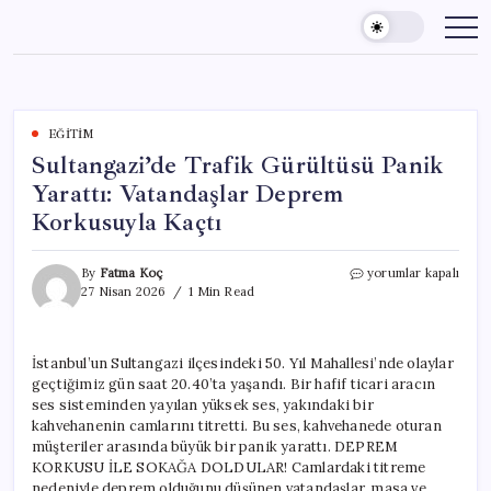
Skip
to
content
EĞITIM
Sultangazi’de Trafik Gürültüsü Panik
Yarattı: Vatandaşlar Deprem
Korkusuyla Kaçtı
Sultangazi’de
By
Fatma Koç
yorumlar kapalı
Trafik
27 Nisan 2026
1 Min Read
Gürültüsü
Panik
Yarattı:
İstanbul’un Sultangazi ilçesindeki 50. Yıl Mahallesi’nde olaylar
Vatandaşlar
geçtiğimiz gün saat 20.40’ta yaşandı. Bir hafif ticari aracın
Deprem
Korkusuyla
ses sisteminden yayılan yüksek ses, yakındaki bir
Kaçtı
kahvehanenin camlarını titretti. Bu ses, kahvehanede oturan
için
müşteriler arasında büyük bir panik yarattı. DEPREM
KORKUSU İLE SOKAĞA DOLDULAR! Camlardaki titreme
nedeniyle deprem olduğunu düşünen vatandaşlar, masa ve