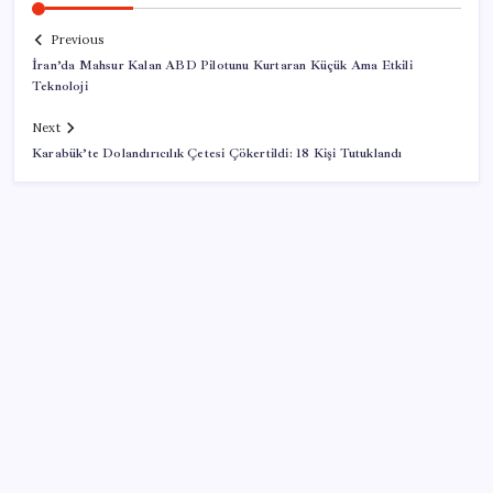
Previous
İran’da Mahsur Kalan ABD Pilotunu Kurtaran Küçük Ama Etkili
Teknoloji
Next
Karabük’te Dolandırıcılık Çetesi Çökertildi: 18 Kişi Tutuklandı
SON YAZILAR
Son 5 gün kaldı: Televizyon yayınları tamamen
değişecek