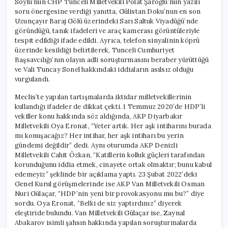
Soylu’nun CHP Tunceli Milletvekili Polat Şaroğlu’nun yazılı
soru önergesine verdiği yanıtta, Gülistan Doku’nun en son
Uzunçayır Baraj Gölü üzerindeki Sarı Saltuk Viyadüğü’nde
göründüğü, tanık ifadeleri ve araç kamerası görüntüleriyle
tespit edildiği ifade edildi. Ayrıca, telefon sinyalinin köprü
üzerinde kesildiği belirtilerek, Tunceli Cumhuriyet
Başsavcılığı’nın olayın adli soruşturmasını beraber yürüttüğü
ve Vali Tuncay Sonel hakkındaki iddiaların asılsız olduğu
vurgulandı.
Meclis’te yapılan tartışmalarda iktidar milletvekillerinin
kullandığı ifadeler de dikkat çekti. 1 Temmuz 2020’de HDP’li
vekiller konu hakkında söz aldığında, AKP Diyarbakır
Milletvekili Oya Eronat, “Yeter artık. Her aşk intiharını burada
mı konuşacağız? Her intihar, her aşk intiharı bu yerin
gündemi değildir” dedi. Aynı oturumda AKP Denizli
Milletvekili Cahit Özkan, “Katillerin kolluk güçleri tarafından
korunduğunu iddia etmek, cinayete ortak olmaktır; bunu kabul
edemeyiz” şeklinde bir açıklama yaptı. 23 Şubat 2022’deki
Genel Kurul görüşmelerinde ise AKP Van Milletvekili Osman
Nuri Gülaçar, “HDP’nin yeni bir provokasyonu mu bu?” diye
sordu. Oya Eronat, “Belki de siz yaptırdınız” diyerek
eleştiride bulundu. Van Milletvekili Gülaçar ise, Zaynal
Abakarov isimli şahsın hakkında yapılan soruşturmalarda