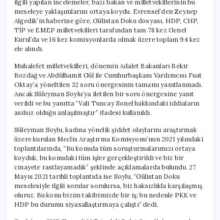
ilgili yapılan incelemeler, bazı bakan ve milletvekillerinin bu
Asılsız
meseleye yaklaşımlarını ortaya koydu. Evrensel’den Zeynep
için
Algedik’in haberine göre, Gülistan Doku dosyası, HDP, CHP,
TİP ve EMEP milletvekilleri tarafından tam 78 kez Genel
Kurul’da ve 16 kez komisyonlarda olmak üzere toplam 94 kez
ele alındı.
Muhalefet milletvekilleri, dönemin Adalet Bakanları Bekir
Bozdağ ve Abdülhamit Gül ile Cumhurbaşkanı Yardımcısı Fuat
Oktay’a yöneltilen 32 soru önergesinin tamamı yanıtlanmadı.
Ancak Süleyman Soylu’ya iletilen bir soru önergesine yanıt
verildi ve bu yanıtta “Vali Tuncay Sonel hakkındaki iddiaların
asılsız olduğu anlaşılmıştır” ifadesi kullanıldı.
Süleyman Soylu, kadına yönelik şiddet olaylarını araştırmak
üzere kurulan Meclis Araştırma Komisyonu’nun 2021 yılındaki
toplantılarında, “Bu konuda tüm soruşturmalarımızı ortaya
koyduk, bu konudaki tüm işler gerçekleştirildi ve biz bir
cinayete rastlayamadık” şeklinde açıklamalarda bulundu. 27
Mayıs 2021 tarihli toplantıda ise Soylu, “Gülistan Doku
meselesiyle ilgili sorular sorulursa, biz haksızlıkla karşılaşmış
oluruz. Bu konu bizim takibimizde bir iş; bu nedenle PKK ve
HDP bu durumu siyasallaştırmaya çalıştı” dedi.