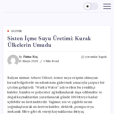
Skip
to
content
EĞITIM
Sisten İçme Suyu Üretimi: Kurak
Ülkelerin Umudu
Sisten
By
Fatma Koç
yorumlar kapalı
İçme
13 Mayıs 2026
1 Min Read
Suyu
Üretimi:
Kurak
İtalyan mimar Arturo Vittori, temiz suya erişimi olmayan
Ülkelerin
kırsal bölgelerde su sıkıntısını gidermek amacıyla çarpıcı bir
Umudu
için
çözüm geliştirdi. “Warka Water” adı verilen bu yenilikçi
kuleler, bambu ve polyester ağ kullanılarak inşa edilmekte ve
doğal kaynaklardan yararlanarak günde 100 litreye kadar
içilebilir su üretmektedir. Yağmur, sis ve çiğdeki nemi
yoğunlaştırarak su üreten kuleler, elektrik, pompa veya
mekanik filtre gibi ek enerji kaynaklarına ihtiyaç