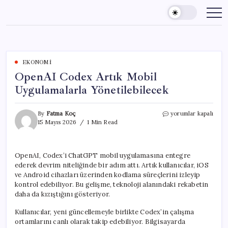
Skip
to
content
EKONOMI
OpenAI Codex Artık Mobil
Uygulamalarla Yönetilebilecek
OpenAI
By
Fatma Koç
yorumlar kapalı
Codex
15 Mayıs 2026
1 Min Read
Artık
Mobil
Uygulamalarla
OpenAI, Codex’i ChatGPT mobil uygulamasına entegre
Yönetilebilecek
ederek devrim niteliğinde bir adım attı. Artık kullanıcılar, iOS
için
ve Android cihazları üzerinden kodlama süreçlerini izleyip
kontrol edebiliyor. Bu gelişme, teknoloji alanındaki rekabetin
daha da kızıştığını gösteriyor.
Kullanıcılar, yeni güncellemeyle birlikte Codex’in çalışma
ortamlarını canlı olarak takip edebiliyor. Bilgisayarda