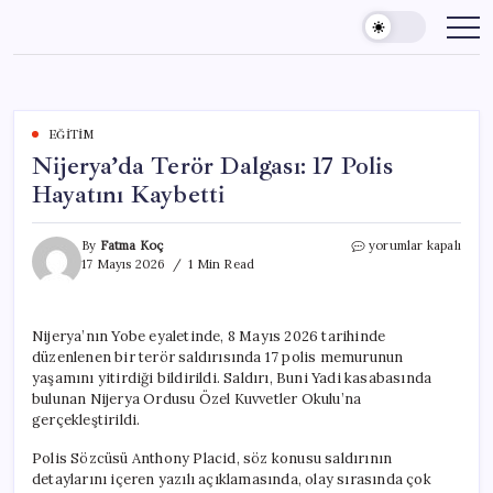
Skip
to
content
EĞITIM
Nijerya’da Terör Dalgası: 17 Polis
Hayatını Kaybetti
Nijerya’da
By
Fatma Koç
yorumlar kapalı
Terör
17 Mayıs 2026
1 Min Read
Dalgası:
17
Polis
Nijerya’nın Yobe eyaletinde, 8 Mayıs 2026 tarihinde
Hayatını
düzenlenen bir terör saldırısında 17 polis memurunun
Kaybetti
için
yaşamını yitirdiği bildirildi. Saldırı, Buni Yadi kasabasında
bulunan Nijerya Ordusu Özel Kuvvetler Okulu’na
gerçekleştirildi.
Polis Sözcüsü Anthony Placid, söz konusu saldırının
detaylarını içeren yazılı açıklamasında, olay sırasında çok