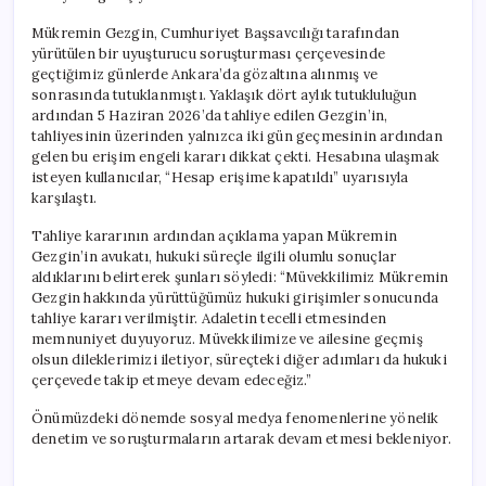
Mükremin Gezgin, Cumhuriyet Başsavcılığı tarafından
yürütülen bir uyuşturucu soruşturması çerçevesinde
geçtiğimiz günlerde Ankara’da gözaltına alınmış ve
sonrasında tutuklanmıştı. Yaklaşık dört aylık tutukluluğun
ardından 5 Haziran 2026’da tahliye edilen Gezgin’in,
tahliyesinin üzerinden yalnızca iki gün geçmesinin ardından
gelen bu erişim engeli kararı dikkat çekti. Hesabına ulaşmak
isteyen kullanıcılar, “Hesap erişime kapatıldı” uyarısıyla
karşılaştı.
Tahliye kararının ardından açıklama yapan Mükremin
Gezgin’in avukatı, hukuki süreçle ilgili olumlu sonuçlar
aldıklarını belirterek şunları söyledi: “Müvekkilimiz Mükremin
Gezgin hakkında yürüttüğümüz hukuki girişimler sonucunda
tahliye kararı verilmiştir. Adaletin tecelli etmesinden
memnuniyet duyuyoruz. Müvekkilimize ve ailesine geçmiş
olsun dileklerimizi iletiyor, süreçteki diğer adımları da hukuki
çerçevede takip etmeye devam edeceğiz.”
Önümüzdeki dönemde sosyal medya fenomenlerine yönelik
denetim ve soruşturmaların artarak devam etmesi bekleniyor.