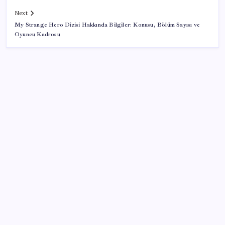
Next
My Strange Hero Dizisi Hakkında Bilgiler: Konusu, Bölüm Sayısı ve
Oyuncu Kadrosu
SON YAZILAR
Bakan Yumaklı: İspanya’daki yangın söndürme
uçakları Türkiye’ye döndü
Ekonomide 1987 çöküşü mümkün… Efsane yatırımcı
Michael Burry’den rekor kıran borsada felaket
senaryosu