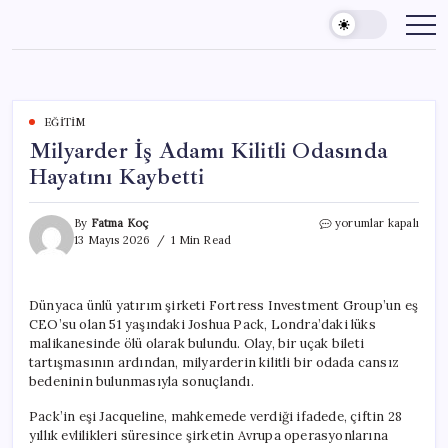
Skip
to
content
EĞITIM
Milyarder İş Adamı Kilitli Odasında
Hayatını Kaybetti
Milyarder
By
Fatma Koç
yorumlar kapalı
İş
13 Mayıs 2026
1 Min Read
Adamı
Kilitli
Odasında
Dünyaca ünlü yatırım şirketi Fortress Investment Group’un eş
Hayatını
CEO’su olan 51 yaşındaki Joshua Pack, Londra’daki lüks
Kaybetti
için
malikanesinde ölü olarak bulundu. Olay, bir uçak bileti
tartışmasının ardından, milyarderin kilitli bir odada cansız
bedeninin bulunmasıyla sonuçlandı.
Pack’in eşi Jacqueline, mahkemede verdiği ifadede, çiftin 28
yıllık evlilikleri süresince şirketin Avrupa operasyonlarına