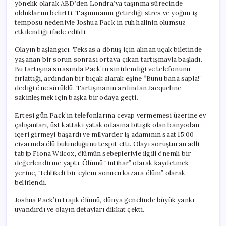
yönelik olarak ABD’den Londra’ya taşınma sürecinde
olduklarını belirtti. Taşınmanın getirdiği stres ve yoğun iş
temposu nedeniyle Joshua Pack’in ruh halinin olumsuz
etkilendiği ifade edildi.
Olayın başlangıcı, Teksas’a dönüş için alınan uçak biletinde
yaşanan bir sorun sonrası ortaya çıkan tartışmayla başladı.
Bu tartışma sırasında Pack’in sinirlendiği ve telefonunu
fırlattığı, ardından bir bıçak alarak eşine “Bunu bana sapla!”
dediği öne sürüldü. Tartışmanın ardından Jacqueline,
sakinleşmek için başka bir odaya geçti.
Ertesi gün Pack’in telefonlarına cevap vermemesi üzerine ev
çalışanları, üst kattaki yatak odasına bitişik olan banyodan
içeri girmeyi başardı ve milyarder iş adamının saat 15:00
civarında ölü bulunduğunu tespit etti. Olayı soruşturan adli
tabip Fiona Wilcox, ölümün sebepleriyle ilgili önemli bir
değerlendirme yaptı. Ölümü “intihar” olarak kaydetmek
yerine, “tehlikeli bir eylem sonucu kazara ölüm” olarak
belirlendi.
Joshua Pack’in trajik ölümü, dünya genelinde büyük yankı
uyandırdı ve olayın detayları dikkat çekti.