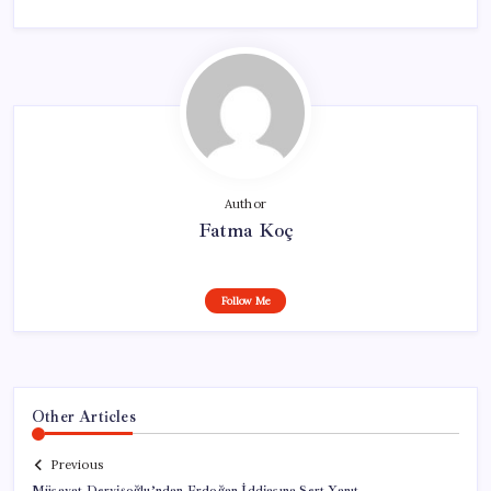
Author
Fatma Koç
Follow Me
Other Articles
Previous
Müsavat Dervişoğlu’ndan Erdoğan İddiasına Sert Yanıt