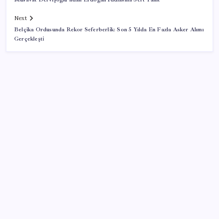
Next
Belçika Ordusunda Rekor Seferberlik: Son 5 Yılda En Fazla Asker Alımı
Gerçekleşti
SON YAZILAR
Güneş’in en net görüntüsü yakalandı, sır perdesi
nihayet aralandı
TCMB yılın 3. Enflasyon Raporu’nu 13 Ağustos’ta
açıklayacak