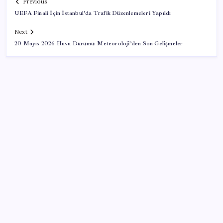
Previous
UEFA Finali İçin İstanbul’da Trafik Düzenlemeleri Yapıldı
Next
20 Mayıs 2026 Hava Durumu: Meteoroloji’den Son Gelişmeler
SON YAZILAR
Bakan Yumaklı: İspanya’daki yangın söndürme
uçakları Türkiye’ye döndü
Ekonomide 1987 çöküşü mümkün… Efsane yatırımcı
Michael Burry’den rekor kıran borsada felaket