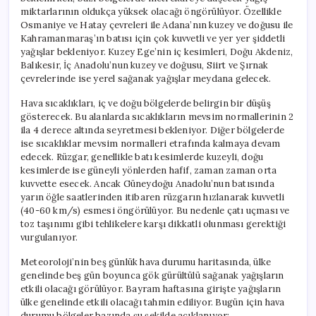
miktarlarının oldukça yüksek olacağı öngörülüyor. Özellikle
Osmaniye ve Hatay çevreleri ile Adana’nın kuzey ve doğusu ile
Kahramanmaraş’ın batısı için çok kuvvetli ve yer yer şiddetli
yağışlar bekleniyor. Kuzey Ege’nin iç kesimleri, Doğu Akdeniz,
Balıkesir, İç Anadolu’nun kuzey ve doğusu, Siirt ve Şırnak
çevrelerinde ise yerel sağanak yağışlar meydana gelecek.
Hava sıcaklıkları, iç ve doğu bölgelerde belirgin bir düşüş
gösterecek. Bu alanlarda sıcaklıkların mevsim normallerinin 2
ila 4 derece altında seyretmesi bekleniyor. Diğer bölgelerde
ise sıcaklıklar mevsim normalleri etrafında kalmaya devam
edecek. Rüzgar, genellikle batı kesimlerde kuzeyli, doğu
kesimlerde ise güneyli yönlerden hafif, zaman zaman orta
kuvvette esecek. Ancak Güneydoğu Anadolu’nun batısında
yarın öğle saatlerinden itibaren rüzgarın hızlanarak kuvvetli
(40-60 km/s) esmesi öngörülüyor. Bu nedenle çatı uçması ve
toz taşınımı gibi tehlikelere karşı dikkatli olunması gerektiği
vurgulanıyor.
Meteoroloji’nin beş günlük hava durumu haritasında, ülke
genelinde beş gün boyunca gök gürültülü sağanak yağışların
etkili olacağı görülüyor. Bayram haftasına girişte yağışların
ülke genelinde etkili olacağı tahmin ediliyor. Bugün için hava
durumu bölgeler bazında şu şekilde açıklanıyor: