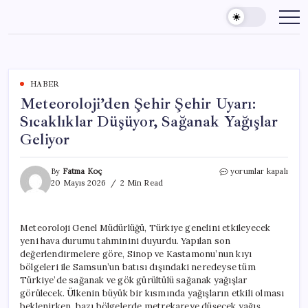
Skip
to
content
HABER
Meteoroloji’den Şehir Şehir Uyarı:
Sıcaklıklar Düşüyor, Sağanak Yağışlar
Geliyor
Meteoroloji’den
By
Fatma Koç
yorumlar kapalı
Şehir
20 Mayıs 2026
2 Min Read
Şehir
Uyarı:
Sıcaklıklar
Meteoroloji Genel Müdürlüğü, Türkiye genelini etkileyecek
Düşüyor,
yeni hava durumu tahminini duyurdu. Yapılan son
Sağanak
Yağışlar
değerlendirmelere göre, Sinop ve Kastamonu’nun kıyı
Geliyor
bölgeleri ile Samsun’un batısı dışındaki neredeyse tüm
için
Türkiye’de sağanak ve gök gürültülü sağanak yağışlar
görülecek. Ülkenin büyük bir kısmında yağışların etkili olması
beklenirken, bazı bölgelerde metrekareye düşecek yağış