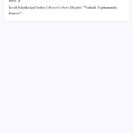
Next
İsrail Büyükelçisi’nden J Street’e Sert Eleştiri: “Yahudi Toplumunda
Kanser”
SON YAZILAR
Bakan Yumaklı: İspanya’daki yangın söndürme
uçakları Türkiye’ye döndü
Ekonomide 1987 çöküşü mümkün… Efsane yatırımcı
Michael Burry’den rekor kıran borsada felaket
senaryosu
Electronic Arts Satıldı