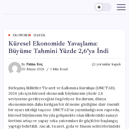
Skip
to
content
EKONOMI
HABER
Küresel Ekonomide Yavaşlama:
Büyüme Tahmini Yüzde 2,6’ya İndi
Küresel
By
Fatma Koç
yorumlar kapalı
Ekonomide
20 Mayıs 2026
1 Min Read
Yavaşlama:
Büyüme
Tahmini
Birleşmiş Milletler Ticaret ve Kalkınma Kuruluşu (UNCTAD),
Yüzde
2026 yılı için küresel ekonomik büyümenin yüzde 2,6
2,6’ya
İndi
seviyesine gerileyeceğini öngörüyor. Bu durum, dünya
için
ekonomisinin daha kırılgan bir döneme girdiğine dair önemli
bir uyarı niteliği taşıyor. UNCTAD’ın yayımladığı son raporda,
küresel büyümenin bu yıla gelişmekte olan ülkelerdeki sanayi
üretimi artışı ve yapay zeka yatırımları ile güçlü bir başlangıç
yaptığı belirtildi. Ancak, ticaret, gıda ve finans sektörlerindeki