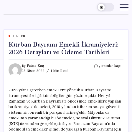
Skip
to
content
HABER
Kurban Bayramı Emekli İkramiyeleri:
2026 Detayları ve Ödeme Tarihleri
Kurban
By
Fatma Koç
yorumlar kapalı
Bayramı
22 Nisan 2026
1 Min Read
Emekli
İkramiyeleri:
2026
2026 yılına girerken emeklilere yönelik Kurban Bayramı
Detayları
ikramiyesi ile ilgili tüm bilgiler gün yüzüne çıktı. Her yıl
ve
Ödeme
Ramazan ve Kurban Bayramları öncesinde emeklilere yapılan
Tarihleri
bu ikramiye ödemeleri, 2018 yılından itibaren sosyal güvenlik
için
sisteminin önemli bir parçası haline geldi. Milyonlarca
emeklinin yararlandığı bu ödemeler, Sosyal Güvenlik Kurumu
(SGK) üzerinden gerçekleştiriliyor. Ramazan Bayramı’nda
ödeme alan emekliler, şimdi de yaklaşan Kurban Bayramı için