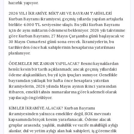
hazırlık yapıyor.
2026 YILI İKRAMİYE MİKTARI VE BAYRAM TARİHLERİ
Kurban Bayramı ikramiyesi, geçmiş yıllarda yapılan artışlarla
birlikte 4.000 TL seviyesine ulaştı. Bu yılki Kurban Bayramı
için de aynı miktarın ödenmesi bekleniyor. 2026 yılı takvimine
göre Kurban Bayramı, 27 Mayıs Çarşamba günü başlayacak ve
30 Mayıs Cumartesi günü sona erecek. İkramiyelerin, bu
tarihlerden önce hak sahiplerinin hesaplarına yatırılması
planlanıyor.
ÖDEMELER NE ZAMAN YAPILACAK? Resmi kaynaklardan
henüz kesin bir tarih açıklanmadı; ancak geçmiş yıllardaki
ödeme alışkanlıkları, bu yıl için ipuçları sunuyor. Genellikle
bayramdan yaklaşık bir hafta önce hesaplara yatırılan
ikramiyelerin, 2026 yılında Mayıs ayının ikinci yarısından
itibaren, emekli tahsis numaralarına göre kademeli olarak
yapılacağı öngörülüyor.
KİMLER İKRAMİYE ALACAK? Kurban Bayramı
ikramiyesinden yalnızca emekliler değil, SGK mevzuatı
kapsamında birçok kesim yararlanacak. Ödeme alacak
gruplar arasında; yaşlılık, malullük ve vazife malullüğü aylığı
alanlar, dul ve yetim aylığı alan hak sahipleri, iş göremezlik