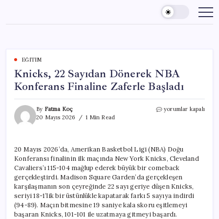
Skip
to
content
EĞITIM
Knicks, 22 Sayıdan Dönerek NBA
Konferans Finaline Zaferle Başladı
Knicks,
By
Fatma Koç
yorumlar kapalı
22
20 Mayıs 2026
1 Min Read
Sayıdan
Dönerek
NBA
20 Mayıs 2026’da, Amerikan Basketbol Ligi (NBA) Doğu
Konferans
Konferansı finalinin ilk maçında New York Knicks, Cleveland
Finaline
Zaferle
Cavaliers’ı 115-104 mağlup ederek büyük bir comeback
Başladı
gerçekleştirdi. Madison Square Garden’da gerçekleşen
için
karşılaşmanın son çeyreğinde 22 sayı geriye düşen Knicks,
seriyi 18-1’lik bir üstünlükle kapatarak farkı 5 sayıya indirdi
(94-89). Maçın bitmesine 19 saniye kala skoru eşitlemeyi
başaran Knicks, 101-101 ile uzatmaya gitmeyi başardı.