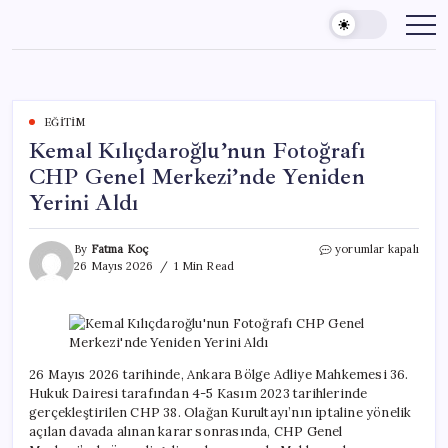
Skip
to
content
EĞITIM
Kemal Kılıçdaroğlu’nun Fotoğrafı
CHP Genel Merkezi’nde Yeniden
Yerini Aldı
Kemal
By
Fatma Koç
yorumlar kapalı
Kılıçdaroğlu’nun
26 Mayıs 2026
1 Min Read
Fotoğrafı
CHP
Genel
Merkezi’nde
Yeniden
Yerini
26 Mayıs 2026 tarihinde, Ankara Bölge Adliye Mahkemesi 36.
Aldı
Hukuk Dairesi tarafından 4-5 Kasım 2023 tarihlerinde
için
gerçekleştirilen CHP 38. Olağan Kurultayı’nın iptaline yönelik
açılan davada alınan karar sonrasında, CHP Genel