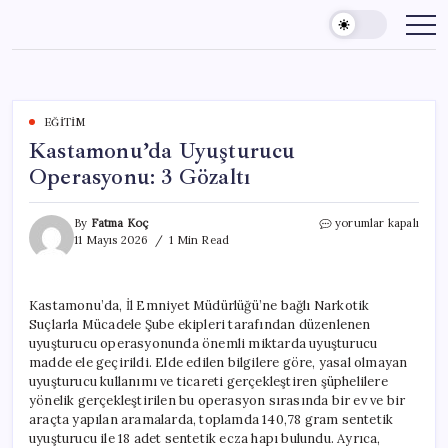
Skip
to
content
EĞITIM
Kastamonu’da Uyuşturucu
Operasyonu: 3 Gözaltı
Kastamonu’da
By
Fatma Koç
yorumlar kapalı
Uyuşturucu
11 Mayıs 2026
1 Min Read
Operasyonu:
3
Gözaltı
Kastamonu’da, İl Emniyet Müdürlüğü’ne bağlı Narkotik
için
Suçlarla Mücadele Şube ekipleri tarafından düzenlenen
uyuşturucu operasyonunda önemli miktarda uyuşturucu
madde ele geçirildi. Elde edilen bilgilere göre, yasal olmayan
uyuşturucu kullanımı ve ticareti gerçekleştiren şüphelilere
yönelik gerçekleştirilen bu operasyon sırasında bir ev ve bir
araçta yapılan aramalarda, toplamda 140,78 gram sentetik
uyuşturucu ile 18 adet sentetik ecza hapı bulundu. Ayrıca,