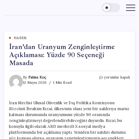
Skip
to
content
HABER
İran’dan Uranyum Zenginleştirme
Açıklaması: Yüzde 90 Seçeneği
Masada
İran’dan
By
Fatma Koç
yorumlar kapalı
Uranyum
12 Mayıs 2026
1 Min Read
Zenginleştirme
Açıklaması:
Yüzde
İran Meclisi Ulusal Güvenlik ve Dış Politika Komisyonu
90
Sözcüsü İbrahim Rızai, ülkesinin olası yeni bir saldırıya maruz
Seçeneği
Masada
kalması durumunda uranyumunu yüzde 90 oranında
için
zenginleştirmeyi değerlendirebileceğini duyurdu. Rızai, bu
konuyla ilgili olarak ABD merkezli X sosyal medya
platformunda bir açıklama yaptı. Yeniden bir saldırı durumu
söz konusu olursa, uranyum zenginleştirmenin seçenekleri