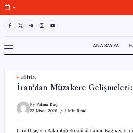
Skip
-
to
content
https://www.facebook.com/
https://twitter.com/
https://t.me/
https://www.instagram.com/
https://youtube.com/
ANA SAYFA
E
EĞITIM
İran’dan Müzakere Gelişmeleri:
By
Fatma Koç
22 Nisan 2026
1 Min Read
İran Dışişleri Bakanlığı Sözcüsü İsmail Bağhay, İra