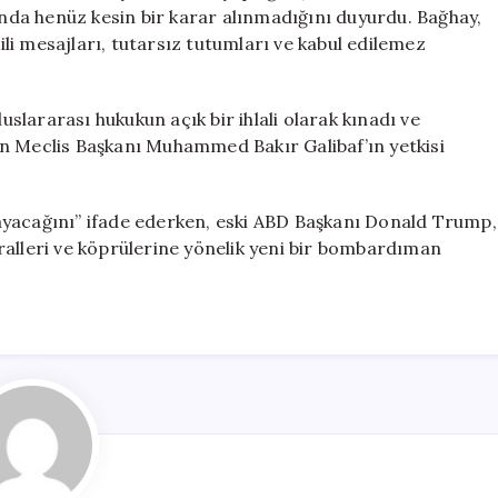
Ait
da henüz kesin bir karar alınmadığını duyurdu. Bağhay,
için
kili mesajları, tutarsız tutumları ve kabul edilemez
luslararası hukukun açık bir ihlali olarak kınadı ve
n Meclis Başkanı Muhammed Bakır Galibaf’ın yetkisi
ayacağını” ifade ederken, eski ABD Başkanı Donald Trump,
ralleri ve köprülerine yönelik yeni bir bombardıman