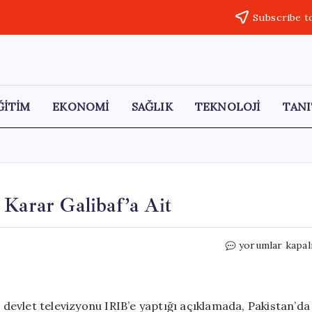
Subscribe t
ĞİTİM
EKONOMİ
SAĞLIK
TEKNOLOJİ
TANI
 Karar Galibaf’a Ait
İran’dan
yorumlar kapal
Müzakere
Gelişmeleri:
Karar
Galibaf’a
n devlet televizyonu IRIB’e yaptığı açıklamada, Pakistan’da