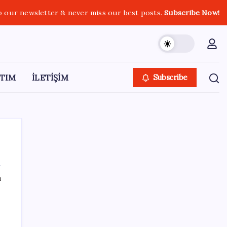
o our newsletter & never miss our best posts.
Subscribe Now!
TIM
İLETİŞİM
Subscribe
ı
SON YAZILAR
Google Maps’e büyük değişiklik: Oteli
bulacak, yemeği sipariş edecek