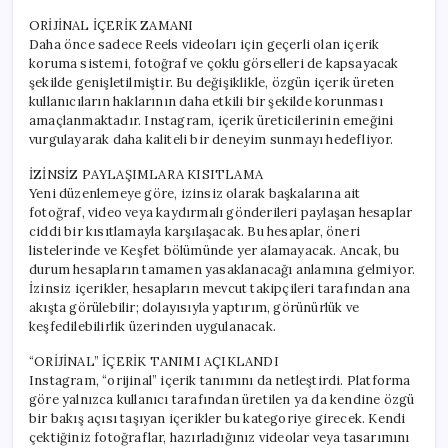
ORİJİNAL İÇERİK ZAMANI
Daha önce sadece Reels videoları için geçerli olan içerik
koruma sistemi, fotoğraf ve çoklu görselleri de kapsayacak
şekilde genişletilmiştir. Bu değişiklikle, özgün içerik üreten
kullanıcıların haklarının daha etkili bir şekilde korunması
amaçlanmaktadır. Instagram, içerik üreticilerinin emeğini
vurgulayarak daha kaliteli bir deneyim sunmayı hedefliyor.
İZİNSİZ PAYLAŞIMLARA KISITLAMA
Yeni düzenlemeye göre, izinsiz olarak başkalarına ait
fotoğraf, video veya kaydırmalı gönderileri paylaşan hesaplar
ciddi bir kısıtlamayla karşılaşacak. Bu hesaplar, öneri
listelerinde ve Keşfet bölümünde yer alamayacak. Ancak, bu
durum hesapların tamamen yasaklanacağı anlamına gelmiyor.
İzinsiz içerikler, hesapların mevcut takipçileri tarafından ana
akışta görülebilir; dolayısıyla yaptırım, görünürlük ve
keşfedilebilirlik üzerinden uygulanacak.
“ORİJİNAL” İÇERİK TANIMI AÇIKLANDI
Instagram, “orijinal” içerik tanımını da netleştirdi. Platforma
göre yalnızca kullanıcı tarafından üretilen ya da kendine özgü
bir bakış açısı taşıyan içerikler bu kategoriye girecek. Kendi
çektiğiniz fotoğraflar, hazırladığınız videolar veya tasarımını