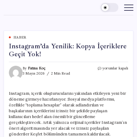
Skip
to
content
HABER
Instagram’da Yenilik: Kopya İçeriklere
Geçit Yok!
Instagram’da
By
Fatma Koç
yorumlar kapalı
Yenilik:
3 Mayıs 2026
2 Min Read
Kopya
İçeriklere
Geçit
Instagram, içerik oluşturucularını yakından etkileyen yeni bir
Yok!
döneme girmeye hazırlanıyor. Sosyal medya platformu,
için
özellikle “toplama hesaplar” olarak adlandırılan ve
başkalarının içeriklerini izinsiz bir şekilde paylaşan
kullanıcıları hedef alan önemli bir güncelleme
gerçekleştirecek. Artık yalnızca orijinal içerikler Instagram’ın
öneri algoritmasında yer alacak ve izinsiz paylaşılan
gönderiler Keşfet bölümünden tamamen kaldırılacak.