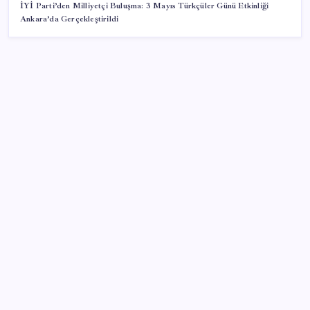
İYİ Parti’den Milliyetçi Buluşma: 3 Mayıs Türkçüler Günü Etkinliği
Ankara’da Gerçekleştirildi
SON YAZILAR
TCMB yılın 3. Enflasyon Raporu’nu 13 Ağustos’ta
açıklayacak
Bakan Yumaklı: İspanya’daki yangın söndürme
uçakları Türkiye’ye döndü
Ekonomide 1987 çöküşü mümkün… Efsane yatırımcı
Michael Burry’den rekor kıran borsada felaket
senaryosu