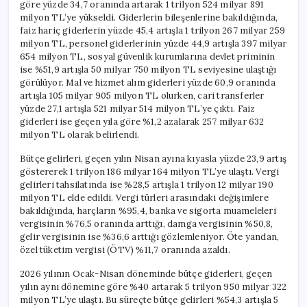
göre yüzde 34,7 oranında artarak 1 trilyon 524 milyar 891
milyon TL’ye yükseldi. Giderlerin bileşenlerine bakıldığında,
faiz hariç giderlerin yüzde 45,4 artışla 1 trilyon 267 milyar 259
milyon TL, personel giderlerinin yüzde 44,9 artışla 397 milyar
654 milyon TL, sosyal güvenlik kurumlarına devlet priminin
ise %51,9 artışla 50 milyar 750 milyon TL seviyesine ulaştığı
görülüyor. Mal ve hizmet alım giderleri yüzde 60,9 oranında
artışla 105 milyar 905 milyon TL olurken, cari transferler
yüzde 27,1 artışla 521 milyar 514 milyon TL’ye çıktı. Faiz
giderleri ise geçen yıla göre %1,2 azalarak 257 milyar 632
milyon TL olarak belirlendi.
Bütçe gelirleri, geçen yılın Nisan ayına kıyasla yüzde 23,9 artış
göstererek 1 trilyon 186 milyar 164 milyon TL’ye ulaştı. Vergi
gelirleri tahsilatında ise %28,5 artışla 1 trilyon 12 milyar 190
milyon TL elde edildi. Vergi türleri arasındaki değişimlere
bakıldığında, harçların %95,4, banka ve sigorta muameleleri
vergisinin %76,5 oranında arttığı, damga vergisinin %50,8,
gelir vergisinin ise %36,6 arttığı gözlemleniyor. Öte yandan,
özel tüketim vergisi (ÖTV) %11,7 oranında azaldı.
2026 yılının Ocak-Nisan döneminde bütçe giderleri, geçen
yılın aynı dönemine göre %40 artarak 5 trilyon 950 milyar 322
milyon TL’ye ulaştı. Bu süreçte bütçe gelirleri %54,3 artışla 5