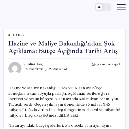
Skip
to
content
HABER
Hazine ve Maliye Bakanlığı’ndan Şok
Açıklama: Bütçe Açığında Tarihi Artış
Hazine
By
Fatma Koç
yorumlar kapalı
ve
15 Mayıs 2026
2 Min Read
Maliye
Bakanlığı’ndan
Şok
Hazine ve Maliye Bakanlığı, 2026 yılı Nisan ayı bütçe
Açıklama:
sonuçlarını kamuoyuyla paylaştı. Açıklanan verilere göre,
Bütçe
Açığında
merkezi yönetim bütçesi Nisan ayında 338 milyar 727 milyon
Tarihi
TL açık verdi. Geçen yılın aynı döneminde 85 milyar 945
Artış
milyon TL fazla veren faiz dışı dengenin ise bu yıl 81 milyar 95
için
milyon TL açık kaydetmesi dikkat çekti.
Nisan ayındaki bütçe giderleri, bir önceki yılın aynı ayına