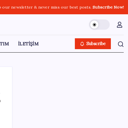
o our newsletter & never miss our best posts.
Subscribe Now!
TIM
İLETİŞİM
Subscribe
ı
SON YAZILAR
Electronic Arts Satıldı