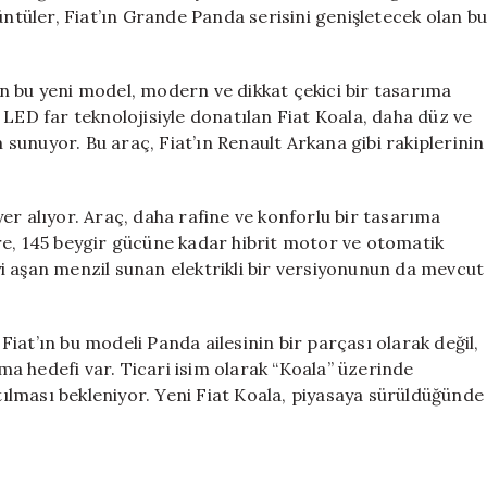
İlk
üntüler, Fiat’ın Grande Panda serisini genişletecek olan b
Görüntüleri
Ortaya
Çıktı!
n bu yeni model, modern ve dikkat çekici bir tasarıma
için
 LED far teknolojisiyle donatılan Fiat Koala, daha düz ve
unuyor. Bu araç, Fiat’ın Renault Arkana gibi rakiplerinin
er alıyor. Araç, daha rafine ve konforlu bir tasarıma
re, 145 beygir gücüne kadar hibrit motor ve otomatik
i aşan menzil sunan elektrikli bir versiyonunun da mevcut
iat’ın bu modeli Panda ailesinin bir parçası olarak değil,
a hedefi var. Ticari isim olarak “Koala” üzerinde
lması bekleniyor. Yeni Fiat Koala, piyasaya sürüldüğünde