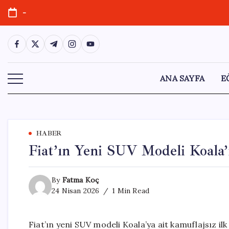
Skip
-
to
content
https://www.facebook.com/
https://twitter.com/
https://t.me/
https://www.instagram.com/
https://youtube.com/
ANA SAYFA
E
HABER
Fiat’ın Yeni SUV Modeli Koala’
By
Fatma Koç
24 Nisan 2026
1 Min Read
Fiat’ın yeni SUV modeli Koala’ya ait kamuflajsız il