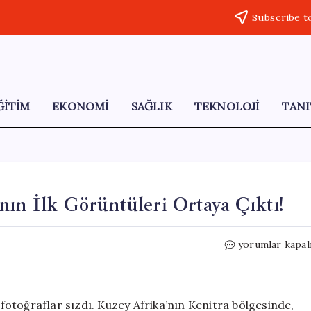
Subscribe t
ĞİTİM
EKONOMİ
SAĞLIK
TEKNOLOJİ
TANI
nın İlk Görüntüleri Ortaya Çıktı!
Fiat’ın
yorumlar kapal
Yeni
SUV
Modeli
Koala’nın
k fotoğraflar sızdı. Kuzey Afrika’nın Kenitra bölgesinde,