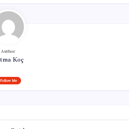
Author
tma Koç
Follow Me