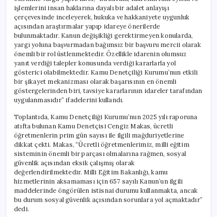
işlemlerini insan haklarına dayalı bir adalet anlayışı
çerçevesinde inceleyerek, hukuka ve hakkaniyete uygunluk
açısından araştırmalar yapıp idareye önerilerde
bulunmaktadır. Kanun değişikliği gerektirmeyen konularda,
yargı yoluna başvurmadan bağımsız bir başvuru mercii olarak
önemli bir rol üstlenmektedir. Özellikle idarenin olumsuz
yanıt verdiği talepler konusunda verdiği kararlarla yol
gösterici olabilmektedir. Kamu Denetçiliği Kurumu’nun etkili
bir şikayet mekanizması olarak başarısının en önemli
göstergelerinden biri, tavsiye kararlarının idareler tarafından
uygulanmasıdır” ifadelerini kullandı.
Toplantıda, Kamu Denetçiliği Kurumu’nun 2025 yılı raporuna
atıfta bulunan Kamu Denetçisi Cengiz Makas, ücretli
öğretmenlerin prim gün sayısı ile ilgili mağduriyetlerine
dikkat çekti. Makas, “Ücretli öğretmenlerimiz, milli eğitim
sisteminin önemli bir parçası olmalarına rağmen, sosyal
güvenlik açısından eksik çalışmış olarak
değerlendirilmektedir. Milli Eğitim Bakanlığı, kamu
hizmetlerinin aksamaması için 657 sayılı Kanun’un ilgili
maddelerinde öngörülen istisnai durumu kullanmakta, ancak
bu durum sosyal güvenlik açısından sorunlara yol açmaktadır”
dedi.