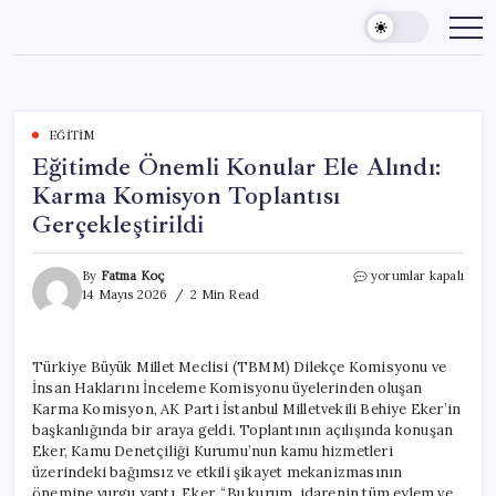
Skip
to
content
EĞITIM
Eğitimde Önemli Konular Ele Alındı:
Karma Komisyon Toplantısı
Gerçekleştirildi
Eğitimde
By
Fatma Koç
yorumlar kapalı
Önemli
14 Mayıs 2026
2 Min Read
Konular
Ele
Alındı:
Türkiye Büyük Millet Meclisi (TBMM) Dilekçe Komisyonu ve
Karma
İnsan Haklarını İnceleme Komisyonu üyelerinden oluşan
Komisyon
Toplantısı
Karma Komisyon, AK Parti İstanbul Milletvekili Behiye Eker’in
Gerçekleştirildi
başkanlığında bir araya geldi. Toplantının açılışında konuşan
için
Eker, Kamu Denetçiliği Kurumu’nun kamu hizmetleri
üzerindeki bağımsız ve etkili şikayet mekanizmasının
önemine vurgu yaptı. Eker, “Bu kurum, idarenin tüm eylem ve