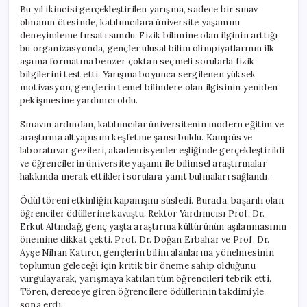
Bu yıl ikincisi gerçekleştirilen yarışma, sadece bir sınav
olmanın ötesinde, katılımcılara üniversite yaşamını
deneyimleme fırsatı sundu. Fizik bilimine olan ilginin arttığı
bu organizasyonda, gençler ulusal bilim olimpiyatlarının ilk
aşama formatına benzer çoktan seçmeli sorularla fizik
bilgilerini test etti. Yarışma boyunca sergilenen yüksek
motivasyon, gençlerin temel bilimlere olan ilgisinin yeniden
pekişmesine yardımcı oldu.
Sınavın ardından, katılımcılar üniversitenin modern eğitim ve
araştırma altyapısını keşfetme şansı buldu. Kampüs ve
laboratuvar gezileri, akademisyenler eşliğinde gerçekleştirildi
ve öğrencilerin üniversite yaşamı ile bilimsel araştırmalar
hakkında merak ettikleri sorulara yanıt bulmaları sağlandı.
Ödül töreni etkinliğin kapanışını süsledi. Burada, başarılı olan
öğrenciler ödüllerine kavuştu. Rektör Yardımcısı Prof. Dr.
Erkut Altındağ, genç yaşta araştırma kültürünün aşılanmasının
önemine dikkat çekti. Prof. Dr. Doğan Erbahar ve Prof. Dr.
Ayşe Nihan Katırcı, gençlerin bilim alanlarına yönelmesinin
toplumun geleceği için kritik bir öneme sahip olduğunu
vurgulayarak, yarışmaya katılan tüm öğrencileri tebrik etti.
Tören, dereceye giren öğrencilere ödüllerinin takdimiyle
sona erdi.