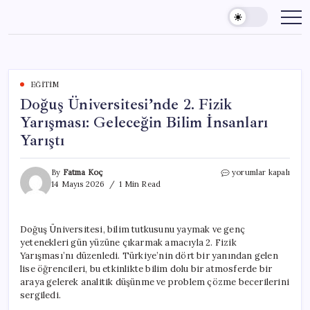
Skip
to
content
EĞITIM
Doğuş Üniversitesi’nde 2. Fizik
Yarışması: Geleceğin Bilim İnsanları
Yarıştı
Doğuş
By
Fatma Koç
yorumlar kapalı
Üniversitesi’nde
14 Mayıs 2026
1 Min Read
2.
Fizik
Yarışması:
Doğuş Üniversitesi, bilim tutkusunu yaymak ve genç
Geleceğin
yetenekleri gün yüzüne çıkarmak amacıyla 2. Fizik
Bilim
İnsanları
Yarışması’nı düzenledi. Türkiye’nin dört bir yanından gelen
Yarıştı
lise öğrencileri, bu etkinlikte bilim dolu bir atmosferde bir
için
araya gelerek analitik düşünme ve problem çözme becerilerini
sergiledi.