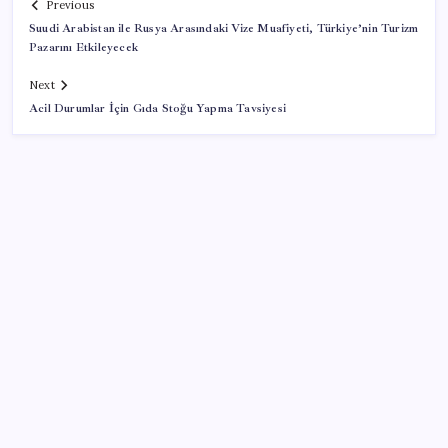
Previous
Suudi Arabistan ile Rusya Arasındaki Vize Muafiyeti, Türkiye’nin Turizm
Pazarını Etkileyecek
Next
Acil Durumlar İçin Gıda Stoğu Yapma Tavsiyesi
SON YAZILAR
TCMB yılın 3. Enflasyon Raporu’nu 13 Ağustos’ta
açıklayacak
Bakan Yumaklı: İspanya’daki yangın söndürme