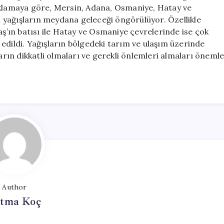
Geliyor
ıklamaya göre, Mersin, Adana, Osmaniye, Hatay ve
Olması
 yağışların meydana geleceği öngörülüyor. Özellikle
Uyarısı
’ın batısı ile Hatay ve Osmaniye çevrelerinde ise çok
için
de edildi. Yağışların bölgedeki tarım ve ulaşım üzerinde
ların dikkatli olmaları ve gerekli önlemleri almaları öneml
Author
tma Koç