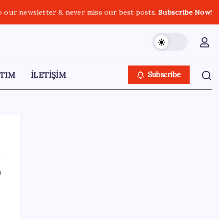
o our newsletter & never miss our best posts.
Subscribe Now!
TIM
İLETİŞİM
Subscribe
ı
SON YAZILAR
TBMM Adalet Komisyonu’nda ‘pislik’
z
tartışması: MHP’li Bülbül masaya yumruk