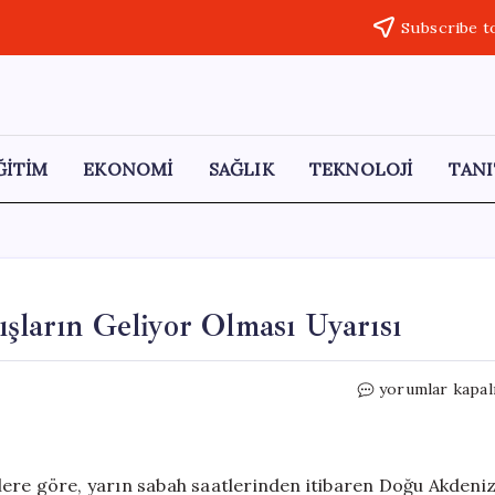
Subscribe t
ĞİTİM
EKONOMİ
SAĞLIK
TEKNOLOJİ
TANI
şların Geliyor Olması Uyarısı
Doğu
yorumlar kapal
Akdeniz
İçin
Şiddetli
Yağışların
lere göre, yarın sabah saatlerinden itibaren Doğu Akdeni