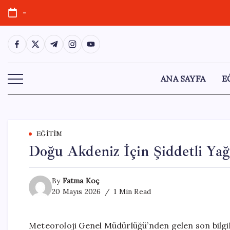
Skip
-
to
content
https://www.facebook.com/
https://twitter.com/
https://t.me/
https://www.instagram.com/
https://youtube.com/
ANA SAYFA
E
EĞITIM
Doğu Akdeniz İçin Şiddetli Yağı
By
Fatma Koç
20 Mayıs 2026
1 Min Read
Meteoroloji Genel Müdürlüğü’nden gelen son bilgi