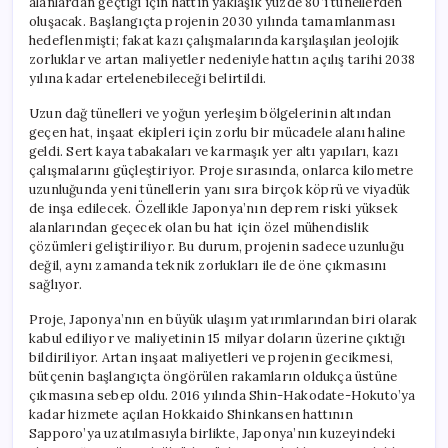
alanlardan geçtiği için hattın yaklaşık yüzde 80’i tünellerden
oluşacak. Başlangıçta projenin 2030 yılında tamamlanması
hedeflenmişti; fakat kazı çalışmalarında karşılaşılan jeolojik
zorluklar ve artan maliyetler nedeniyle hattın açılış tarihi 2038
yılına kadar ertelenebileceği belirtildi.
Uzun dağ tünelleri ve yoğun yerleşim bölgelerinin altından
geçen hat, inşaat ekipleri için zorlu bir mücadele alanı haline
geldi. Sert kaya tabakaları ve karmaşık yer altı yapıları, kazı
çalışmalarını güçleştiriyor. Proje sırasında, onlarca kilometre
uzunluğunda yeni tünellerin yanı sıra birçok köprü ve viyadük
de inşa edilecek. Özellikle Japonya’nın deprem riski yüksek
alanlarından geçecek olan bu hat için özel mühendislik
çözümleri geliştiriliyor. Bu durum, projenin sadece uzunluğu
değil, aynı zamanda teknik zorlukları ile de öne çıkmasını
sağlıyor.
Proje, Japonya’nın en büyük ulaşım yatırımlarından biri olarak
kabul ediliyor ve maliyetinin 15 milyar doların üzerine çıktığı
bildiriliyor. Artan inşaat maliyetleri ve projenin gecikmesi,
bütçenin başlangıçta öngörülen rakamların oldukça üstüne
çıkmasına sebep oldu. 2016 yılında Shin-Hakodate-Hokuto’ya
kadar hizmete açılan Hokkaido Shinkansen hattının
Sapporo’ya uzatılmasıyla birlikte, Japonya’nın kuzeyindeki