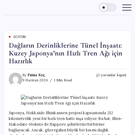
Skip
to
content
EĞITIM
Dağların Derinliklerine Tünel İnşaatı:
Kuzey Japonya’nın Hızlı Tren Ağı için
Hazırlık
Dağların
By
Fatma Koç
yorumlar kapalı
Derinliklerine
9 Haziran 2026
1 Min Read
Tünel
İnşaatı:
Kuzey
Japonya’nın
Hızlı
Tren
Japonya, Hokkaido Shinkansen projesi kapsamında 212
Ağı
kilometrelik yeni bir hızlı tren hattı inşa ediyor. Bu hat, Shin-
için
Hakodate-Hokuto ile Sapporo şehirlerini birbirine
Hazırlık
bağlayacak. Ancak, güzergahın büyük bir kısmı dağlık
için