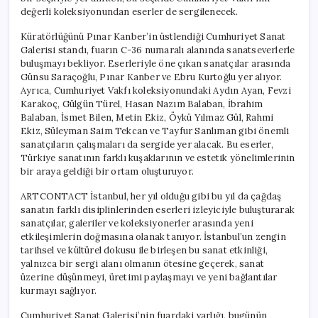
değerli koleksiyonundan eserler de sergilenecek.
Küratörlüğünü Pınar Kanber’in üstlendiği Cumhuriyet Sanat
Galerisi standı, fuarın C-36 numaralı alanında sanatseverlerle
buluşmayı bekliyor. Eserleriyle öne çıkan sanatçılar arasında
Günsu Saraçoğlu, Pınar Kanber ve Ebru Kurtoğlu yer alıyor.
Ayrıca, Cumhuriyet Vakfı koleksiyonundaki Aydın Ayan, Fevzi
Karakoç, Gülgün Türel, Hasan Nazım Balaban, İbrahim
Balaban, İsmet Bilen, Metin Ekiz, Öykü Yılmaz Gül, Rahmi
Ekiz, Süleyman Saim Tekcan ve Tayfur Sanlıman gibi önemli
sanatçıların çalışmaları da sergide yer alacak. Bu eserler,
Türkiye sanatının farklı kuşaklarının ve estetik yönelimlerinin
bir araya geldiği bir ortam oluşturuyor.
ARTCONTACT İstanbul, her yıl olduğu gibi bu yıl da çağdaş
sanatın farklı disiplinlerinden eserleri izleyiciyle buluşturarak
sanatçılar, galeriler ve koleksiyonerler arasında yeni
etkileşimlerin doğmasına olanak tanıyor. İstanbul’un zengin
tarihsel ve kültürel dokusu ile birleşen bu sanat etkinliği,
yalnızca bir sergi alanı olmanın ötesine geçerek, sanat
üzerine düşünmeyi, üretimi paylaşmayı ve yeni bağlantılar
kurmayı sağlıyor.
Cumhuriyet Sanat Galerisi’nin fuardaki varlığı, bugünün