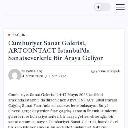
Skip
to
content
SAĞLIK
Cumhuriyet Sanat Galerisi,
ARTCONTACT İstanbul’da
Sanatseverlerle Bir Araya Geliyor
Cumhuriyet
By
Fatma Koç
yorumlar kapalı
Sanat
14 Mayıs 2026
1 Min Read
Galerisi,
ARTCONTACT
İstanbul’da
Cumhuriyet Sanat Galerisi, 14-17 Mayıs 2026 tarihleri
Sanatseverlerle
arasında İstanbul’da düzenlenen ARTCONTACT Uluslararası
Bir
Araya
Çağdaş Sanat Fuarı’nda sanatseverlerle buluşuyor. Bu yıl
Geliyor
6’ncısı gerçekleştirilen fuar, çağdaş sanatın önemli isimlerini,
için
galerileri ve koleksiyonerleri bir araya getirerek zengin bir
sanat ortamı sunuyor. Cumhuriyet Sanat Galerisi, fuarda özel
bir seçkiyle yer alırken, bu seçkide Cumhuriyet Vakfı’nın