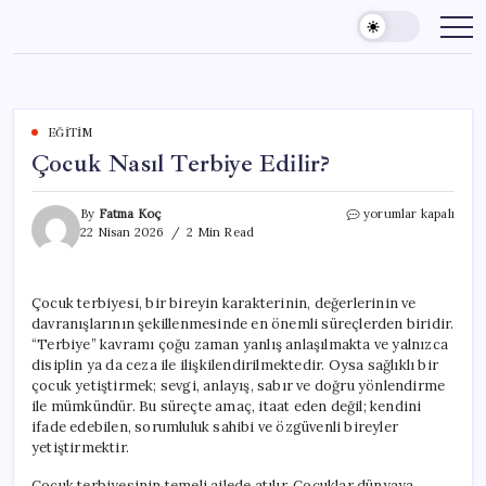
Skip
to
content
EĞITIM
Çocuk Nasıl Terbiye Edilir?
Çocuk
By
Fatma Koç
yorumlar kapalı
Nasıl
22 Nisan 2026
2 Min Read
Terbiye
Edilir?
için
Çocuk terbiyesi, bir bireyin karakterinin, değerlerinin ve
davranışlarının şekillenmesinde en önemli süreçlerden biridir.
“Terbiye” kavramı çoğu zaman yanlış anlaşılmakta ve yalnızca
disiplin ya da ceza ile ilişkilendirilmektedir. Oysa sağlıklı bir
çocuk yetiştirmek; sevgi, anlayış, sabır ve doğru yönlendirme
ile mümkündür. Bu süreçte amaç, itaat eden değil; kendini
ifade edebilen, sorumluluk sahibi ve özgüvenli bireyler
yetiştirmektir.
Çocuk terbiyesinin temeli ailede atılır. Çocuklar dünyaya