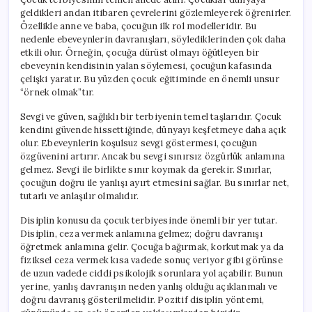
geldikleri andan itibaren çevrelerini gözlemleyerek öğrenirler.
Özellikle anne ve baba, çocuğun ilk rol modelleridir. Bu
nedenle ebeveynlerin davranışları, söylediklerinden çok daha
etkili olur. Örneğin, çocuğa dürüst olmayı öğütleyen bir
ebeveynin kendisinin yalan söylemesi, çocuğun kafasında
çelişki yaratır. Bu yüzden çocuk eğitiminde en önemli unsur
“örnek olmak”tır.
Sevgi ve güven, sağlıklı bir terbiyenin temel taşlarıdır. Çocuk
kendini güvende hissettiğinde, dünyayı keşfetmeye daha açık
olur. Ebeveynlerin koşulsuz sevgi göstermesi, çocuğun
özgüvenini artırır. Ancak bu sevgi sınırsız özgürlük anlamına
gelmez. Sevgi ile birlikte sınır koymak da gerekir. Sınırlar,
çocuğun doğru ile yanlışı ayırt etmesini sağlar. Bu sınırlar net,
tutarlı ve anlaşılır olmalıdır.
Disiplin konusu da çocuk terbiyesinde önemli bir yer tutar.
Disiplin, ceza vermek anlamına gelmez; doğru davranışı
öğretmek anlamına gelir. Çocuğa bağırmak, korkutmak ya da
fiziksel ceza vermek kısa vadede sonuç veriyor gibi görünse
de uzun vadede ciddi psikolojik sorunlara yol açabilir. Bunun
yerine, yanlış davranışın neden yanlış olduğu açıklanmalı ve
doğru davranış gösterilmelidir. Pozitif disiplin yöntemi,