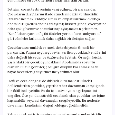
günümüzde en çok önerilen yaklaşımlardan biridir.
İletişim, çocuk terbiyesinin vazgeçilmez bir parçasıdır.
Çocukların duygularını ifade etmelerine izin verilmelidir.
Onları dinlemek, ciddiye almak ve empati kurmak oldukça
önemlidir. Çocuk kendini anlaşılmış hissettiğinde, ebeveynine
daha çok güvenir ve sorunlarını paylaşmaktan çekinmez.
“Sus”, “abartıyorsun” gibi ifadeler yerine, “seni anlıyorum”
gibi cümleler kullanmak daha sağlıklı bir iletişim sağlar.
Çocuklara sorumluluk vermek de terbiyenin önemli bir
parçasıdır. Yaşına uygun görevler verilen çocuklar, kendilerini
daha değerli hisseder ve özgüvenleri gelişir. Örneğin küçük
yaşlardaki bir çocuk oyuncaklarını toplamakla sorumlu
olabilir. Bu tür görevler, çocuğun disiplin kazanmasına ve
hayat becerileri geliştirmesine yardımcı olur.
Ödül ve ceza dengesi de dikkatli kurulmalıdır. Sürekli
ödüllendirilen çocuklar, yaptıkları her davranışın karşılığında
bir ödül bekleyebilir. Bu da iç motivasyonun gelişmesini
engeller. Öte yandan sürekli cezalandırılan çocuklar ise içine
kapanabilir veya asi davranışlar sergileyebilir. Bu nedenle
davranışın kendisinin değerli olduğu öğretilmelidir.
Sabır, çocuk yetiştirmenin en önemli unsurlarından biridir.