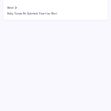
Next
Kılıç Tarım İle İşleriniz Tam Gaz İleri
SON YAZILAR
Electronic Arts Satıldı
Ford’dan Sıfır Araç Kampanyaları
iPhone Ultra: Katlanabilir Tasarımın İlk Detayları
Ortaya Çıktı
Dolar endeksi 2 ayın ardından değer kaybediyor